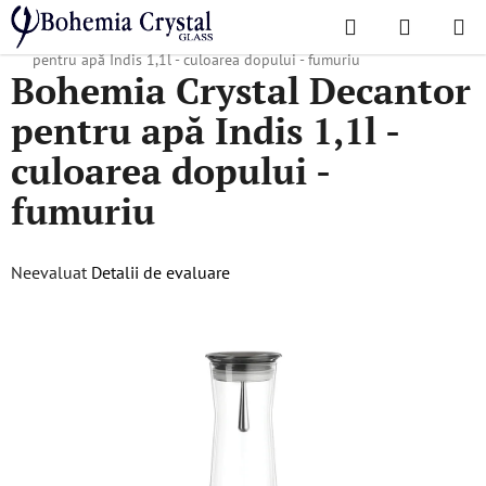
Treci
Căutare
COŞ
la
Acasă
/
Decantoare
/
Carafe pentru apă
/
Bohemia Crystal Decantor
DE
conținut
pentru apă Indis 1,1l - culoarea dopului - fumuriu
Bohemia Crystal Decantor
CUMPĂR
pentru apă Indis 1,1l -
culoarea dopului -
fumuriu
Evaluarea
Neevaluat
Detalii de evaluare
medie
a
produsului
este
0,0
din
5