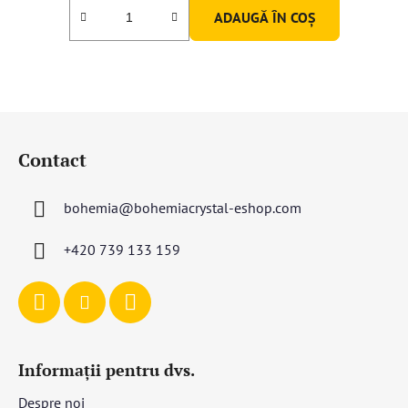
ADAUGĂ ÎN COŞ
3,0
din
5
stele.
S
u
Contact
b
s
bohemia
@
bohemiacrystal-eshop.com
o
l
+420 739 133 159
Informații pentru dvs.
Despre noi