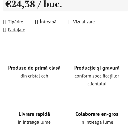
€24,38
/ buc.
Evaluare preţ:
Tipărire
Întreabă
Vizualizare
Partajare
Produse de primă clasă
Producție și gravură
din cristal ceh
conform specificațiilor
clientului
Livrare rapidă
Colaborare en-gros
în întreaga lume
în întreaga lume