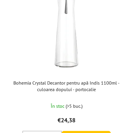
Bohemia Crystal Decantor pentru apă Indis 1100ml -
culoarea dopului - portocalie
Evaluarea
În stoc
(>5 buc.)
medie
a
€24,38
produsului
este