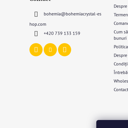
b
Despre
s
bohemia
@
bohemiacrystal-es
Termeni
o
l
Coman
hop.com
Cum să 
+420 739 133 159
bunuri
Politic
Despre 
Condiții
Întrebă
Wholes
Contac