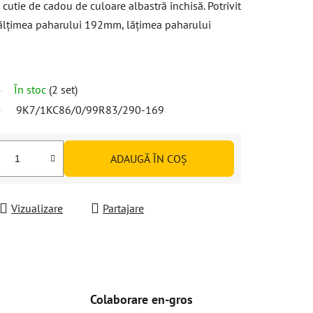
cutie de cadou de culoare albastră închisă. Potrivit
nălțimea paharului 192mm, lățimea paharului
În stoc
(2 set)
9K7/1KC86/0/99R83/290-169
ADAUGĂ ÎN COŞ
Vizualizare
Partajare
Colaborare en-gros