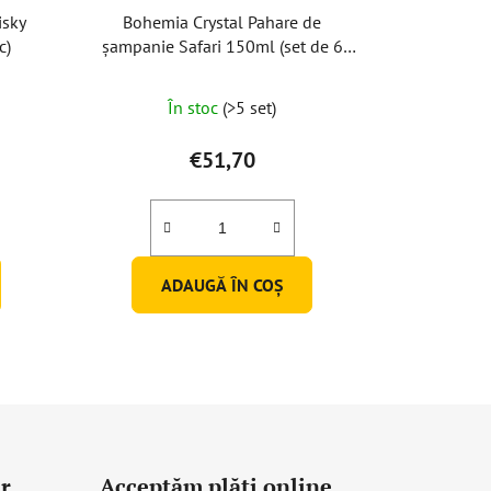
isky
Bohemia Crystal Pahare de
c)
șampanie Safari 150ml (set de 6
buc)
În stoc
(>5 set)
€51,70
ADAUGĂ ÎN COŞ
r
Acceptăm plăţi online