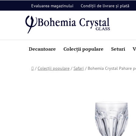
Treci
Evaluarea magazinului
Condiții de livrare și plată
la
conținut
Decantoare
Colecții populare
Seturi
V
Acasă
/
Colecții populare
/
Safari
/
Bohemia Crystal Pahare pe