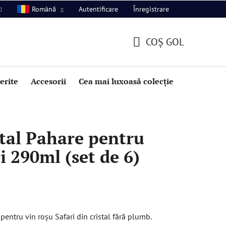
Autentificare
Înregistrare
Română
COŞ GOL
COŞ
DE
perite
Accesorii
Cea mai luxoasă colecție
Promoție
CUMPĂRĂTURI
tal Pahare pentru
i 290ml (set de 6)
entru vin roșu Safari din cristal fără plumb.