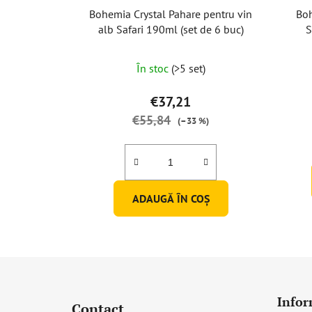
Bohemia Crystal Pahare pentru vin
Boh
alb Safari 190ml (set de 6 buc)
S
În stoc
(>5 set)
€37,21
€55,84
(–33 %)
ADAUGĂ ÎN COŞ
S
u
Infor
Contact