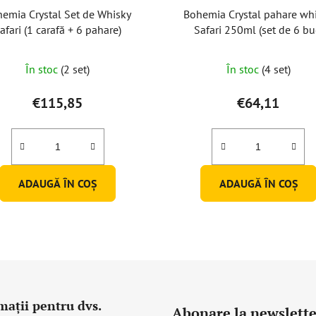
emia Crystal Set de Whisky
Bohemia Crystal pahare wh
afari (1 carafă + 6 pahare)
Safari 250ml (set de 6 bu
În stoc
(2 set)
În stoc
(4 set)
€115,85
€64,11
ADAUGĂ ÎN COŞ
ADAUGĂ ÎN COŞ
mații pentru dvs.
Abonare la newslette