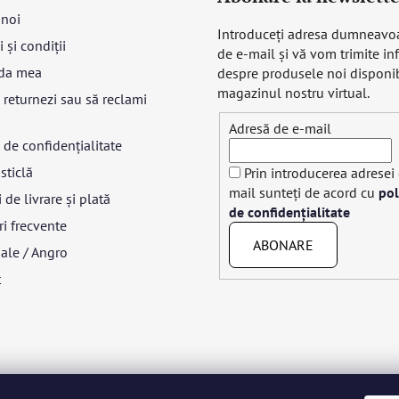
 noi
Introduceţi adresa dumneavo
 și condiții
de e-mail şi vă vom trimite in
da mea
despre produsele noi disponib
magazinul nostru virtual.
returnezi sau să reclami
Adresă de e-mail
a de confidențialitate
sticlă
Prin introducerea adresei
mail sunteți de acord cu
pol
 de livrare și plată
de confidențialitate
ri frecvente
ABONARE
ale / Angro
t