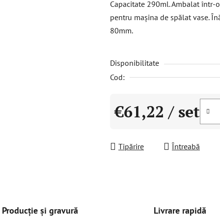
Capacitate 290ml. Ambalat într-o 
este
pentru mașina de spălat vase. Î
0,0
80mm.
din
5
Disponibilitate
stele.
Cod:
€61,22
/ set
Evaluare preţ:
Tipărire
Întreabă
Livrare rapidă
Producție și gravură