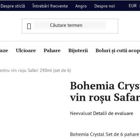
EUR
Despre sticlă
Întrebări frecvente
Angro
Despre noi
Contact
aze
Ulcioare
Pahare
Bijuterii
Boluri și cutii aco
ntru vin roșu Safari 290ml (set de 6)
Bohemia Crys
vin roșu Safar
Evaluarea
Neevaluat
Detalii de evaluare
medie
a
Bohemia Crystal Set de 6 pahare p
produsului