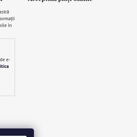
astră
formaţii
ile în
 de e-
itica