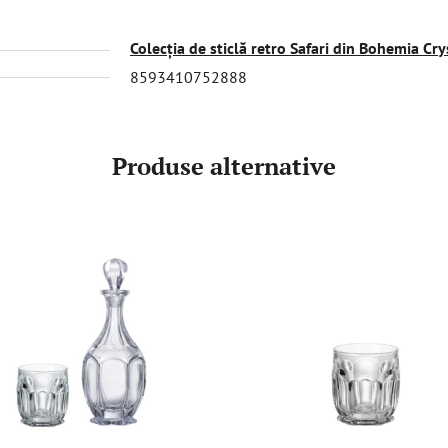
Colecția de sticlă retro Safari din Bohemia Cry
8593410752888
Produse alternative