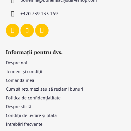
o
l
+420 739 133 159
Informații pentru dvs.
Despre noi
Termeni și condiții
Comanda mea
Cum să returnezi sau să reclami bunuri
Politica de confidențialitate
Despre sticlă
Condiții de livrare și plată
Întrebări frecvente