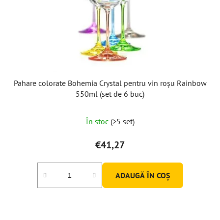
Pahare colorate Bohemia Crystal pentru vin roșu Rainbow
550ml (set de 6 buc)
Evaluarea
În stoc
(>5 set)
medie
a
€41,27
produsului
este
ADAUGĂ ÎN COŞ
4,7
din
5
stele.