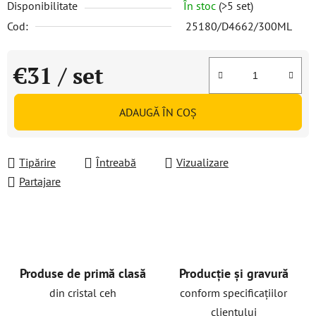
Disponibilitate
În stoc
(>5 set)
Cod:
25180/D4662/300ML
€31
/ set
Evaluare preţ:
ADAUGĂ ÎN COŞ
Tipărire
Întreabă
Vizualizare
Partajare
Produse de primă clasă
Producție și gravură
din cristal ceh
conform specificațiilor
clientului