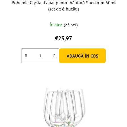
Bohemia Crystal Pahar pentru băutură Spectrum 60ml
(set de 6 bucăți)
Evaluarea
În stoc
(>5 set)
medie
a
€23,97
produsului
este
ADAUGĂ ÎN COŞ
5,0
din
5
stele.