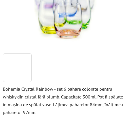
stele.
Bohemia Crystal Rainbow - set 6 pahare colorate pentru
whisky din cristal fără plumb. Capacitate 300ml. Pot fi spălate
în mașina de spălat vase. Lățimea paharelor 84mm, înălțimea
paharelor 97mm.