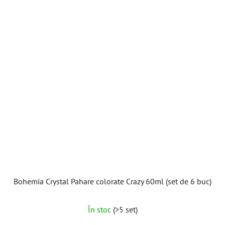
5
stele.
Bohemia Crystal Pahare colorate Crazy 60ml (set de 6 buc)
În stoc
(>5 set)