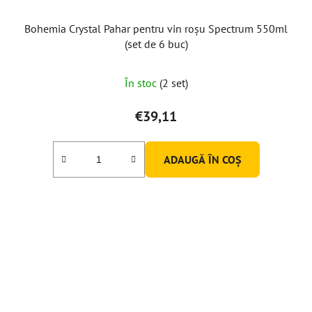
Bohemia Crystal Pahar pentru vin roșu Spectrum 550ml
(set de 6 buc)
Evaluarea
În stoc
(2 set)
medie
a
€39,11
produsului
este
ADAUGĂ ÎN COŞ
5,0
din
5
stele.