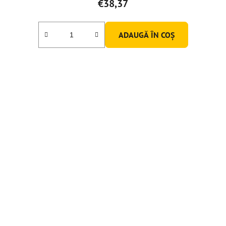
€38,37
ADAUGĂ ÎN COŞ