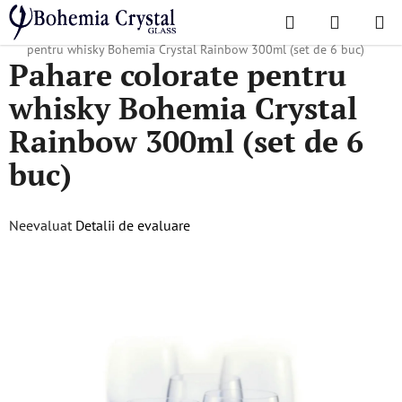
Treci
Căutare
COŞ
la
Acasă
/
Colecții populare
/
Rainbow, Crazy, Islands
/
Pahare colorate
DE
conținut
pentru whisky Bohemia Crystal Rainbow 300ml (set de 6 buc)
Pahare colorate pentru
CUMPĂR
whisky Bohemia Crystal
Rainbow 300ml (set de 6
buc)
Evaluarea
Neevaluat
Detalii de evaluare
medie
a
produsului
este
0,0
din
5