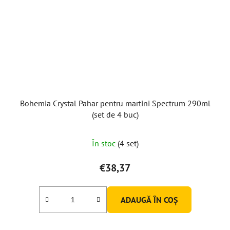
Bohemia Crystal Pahar pentru martini Spectrum 290ml
(set de 4 buc)
Evaluarea
În stoc
(4 set)
medie
a
€38,37
produsului
este
ADAUGĂ ÎN COŞ
5,0
din