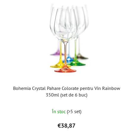
Bohemia Crystal Pahare Colorate pentru Vin Rainbow
350ml (set de 6 buc)
Evaluarea
În stoc
(>5 set)
medie
a
€38,87
produsului