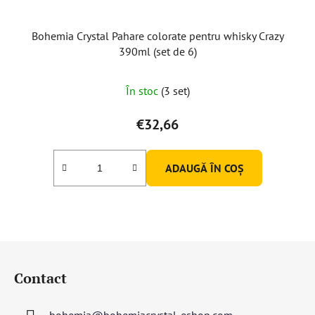
Bohemia Crystal Pahare colorate pentru whisky Crazy
390ml (set de 6)
Evaluarea
În stoc
(3 set)
medie
a
€32,66
produsului
este
ADAUGĂ ÎN COŞ
5,0
din
5
stele.
S
u
Contact
b
s
bohemia
@
bohemiacrystal-eshop.com