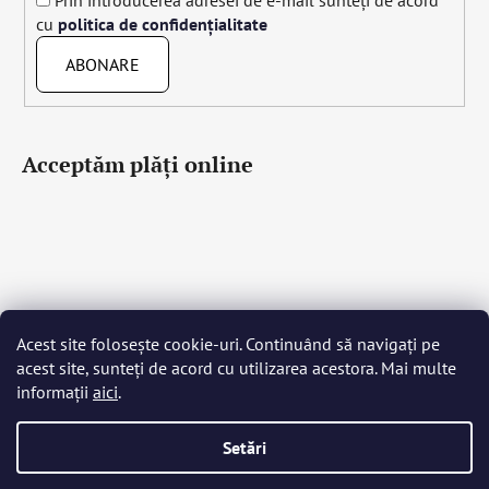
Prin introducerea adresei de e-mail sunteți de acord
cu
politica de confidențialitate
ABONARE
Acceptăm plăţi online
Acest site folosește cookie-uri. Continuând să navigați pe
Čeština
Slovenčina
English
Deutsch
Magyar
acest site, sunteți de acord cu utilizarea acestora. Mai multe
Język polski
Română
Italiano
Español
Français
informații
aici
.
Português
Български
Hrvatski
Slovenščina
Srpski
Nederlands
Українська
Ελληνικά
Svenska
Dansk
Setări