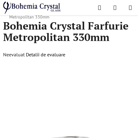
Treci
Căutare
COŞ
la
Acasă
/
Colecții populare
/
Metropolitan
/
Bohemia Crystal Farfurie
DE
conținut
Metropolitan 330mm
Bohemia Crystal Farfurie
CUMPĂR
Metropolitan 330mm
Evaluarea
Neevaluat
Detalii de evaluare
medie
a
produsului
este
0,0
din
5
stele.