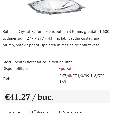
Bohemia Crystal Farfurie Metropolitan 330mm, greutate 1 600
g, dimensiuni 277 × 277 × 43mm, fabricat din cristal fără
plumb, potrivit pentru spălarea în mașina de spălat vase.
Stocul pentru acest articol a fost epuizat…
Disponibilitate
Epuizat
9K7/6KE74/0/99U18/330-
Cod:
169
€41,27
/ buc.
Evaluare preţ:
Tipărire
Întreabă
Vizualizare