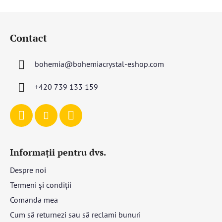
S
u
Contact
b
s
bohemia
@
bohemiacrystal-eshop.com
o
l
+420 739 133 159
Informații pentru dvs.
Despre noi
Termeni și condiții
Comanda mea
Cum să returnezi sau să reclami bunuri