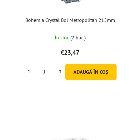
Bohemia Crystal Bol Metropolitan 215mm
Evaluarea
În stoc
(2 buc.)
medie
a
€23,47
produsului
este
ADAUGĂ ÎN COŞ
5,0
din
5
stele.