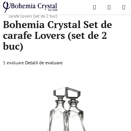
Treci
Căutare
COŞ
la
Acasă
/
Decantoare
/
Carafe pentru whisky
/
Bohemia Crystal Set de
DE
conținut
carafe Lovers (set de 2 buc)
Bohemia Crystal Set de
CUMPĂR
carafe Lovers (set de 2
buc)
Evaluarea
1 evaluare
Detalii de evaluare
medie
a
produsului
este
4,0
din
5
stele.