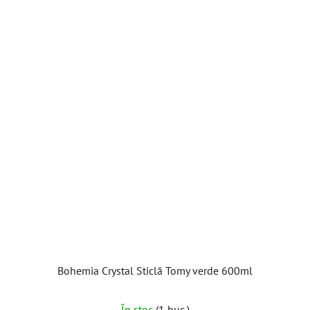
Bohemia Crystal Sticlă Tomy verde 600ml
În stoc
(1 buc.)