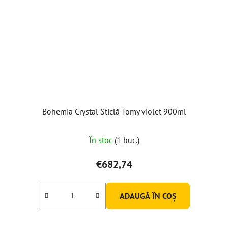
Bohemia Crystal Sticlă Tomy violet 900ml
În stoc
(1 buc.)
€682,74
ADAUGĂ ÎN COŞ