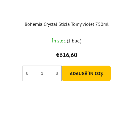
Bohemia Crystal Sticlă Tomy violet 750ml
În stoc
(1 buc.)
€616,60
ADAUGĂ ÎN COŞ