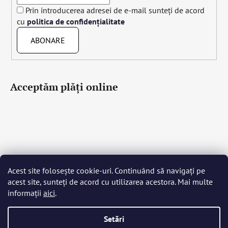
Prin introducerea adresei de e-mail sunteți de acord
cu
politica de confidențialitate
ABONARE
Acceptăm plăţi online
Acest site folosește cookie-uri. Continuând să navigați pe
Čeština
Slovenčina
English
Deutsch
Magyar
acest site, sunteți de acord cu utilizarea acestora. Mai multe
Język polski
Română
Italiano
Español
Français
informații
aici
.
Português
Български
Hrvatski
Slovenščina
Srpski
Nederlands
Українська
Ελληνικά
Svenska
Dansk
Setări