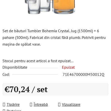
Set de băuturi Tumbler Bohemia Crystal. Jug (1500ml) + 6
pahare (300ml). Fabricat din cristal fără plumb. Potrivit pentru
mașina de spălat vase.
Stocul pentru acest articol a fost epuizat…
Disponibilitate
Epuizat
Cod:
71E46700000M50012Q
€70,24
/ set
Evaluare preţ:
Tipărire
Întreabă
Vizualizare