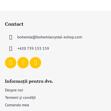
S
u
Contact
b
s
bohemia
@
bohemiacrystal-eshop.com
o
l
+420 739 133 159
Informații pentru dvs.
Despre noi
Termeni și condiții
Comanda mea