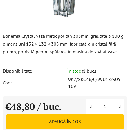
Bohemia Crystal Vazã Metropolitan 305mm, greutate 3 100 g,
dimensiuni 132 × 132 × 305 mm, fabricată din cristal fără
plumb, potrivită pentru spălarea în mașina de spălat vase.
Disponibilitate
În stoc
(1 buc.)
9K7/8KG46/0/99U18/305-
Cod:
169
€48,80
/ buc.
Evaluare preţ:
ADAUGĂ ÎN COŞ