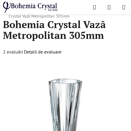
Treci
Căutare
COŞ
la
Acasă
/
Colecții populare
/
Produse potrivite pentru gravare
/
Bohemia
DE
conținut
Crystal Vazã Metropolitan 305mm
Bohemia Crystal Vazã
CUMPĂR
Metropolitan 305mm
Evaluarea
2 evaluări
Detalii de evaluare
medie
a
produsului
este
5,0
din
5
stele.