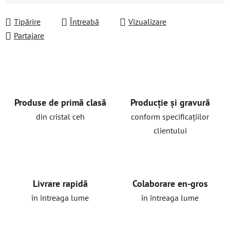
Tipărire
Întreabă
Vizualizare
Partajare
Produse de primă clasă
Producție și gravură
din cristal ceh
conform specificațiilor
clientului
Livrare rapidă
Colaborare en-gros
în întreaga lume
în întreaga lume