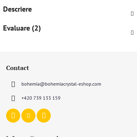
Descriere
Evaluare (2)
S
u
Contact
b
s
bohemia
@
bohemiacrystal-eshop.com
o
l
+420 739 133 159