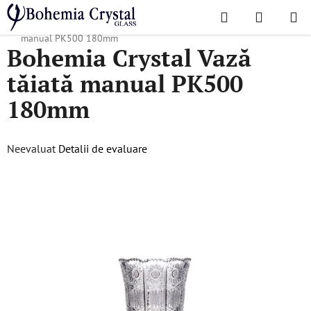
Treci
Căutare
COŞ
la
Acasă
/
Colecții populare
/
PK500
/
Bohemia Crystal Vază tăiată
DE
conținut
manual PK500 180mm
Bohemia Crystal Vază
CUMPĂR
tăiată manual PK500
180mm
Evaluarea
Neevaluat
Detalii de evaluare
medie
a
produsului
este
0,0
din
5
stele.