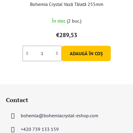
Bohemia Crystal Vazã Tăiată 255mm
Evaluarea
În stoc
(2 buc.)
medie
a
€289,53
produsului
este
ADAUGĂ ÎN COŞ
5,0
din
5
stele.
S
u
Contact
b
s
bohemia
@
bohemiacrystal-eshop.com
o
l
+420 739 133 159