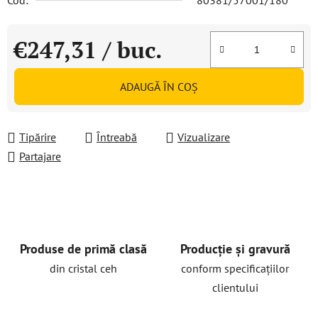
Cod:
80381/57001/180
€247,31
/ buc.
Evaluare preţ:
ADAUGĂ ÎN COŞ
Tipărire
Întreabă
Vizualizare
Partajare
Produse de primă clasă
Producție și gravură
din cristal ceh
conform specificațiilor
clientului