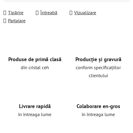
Tipărire
Întreabă
Vizualizare
Partajare
Produse de primă clasă
Producție și gravură
din cristal ceh
conform specificațiilor
clientului
Livrare rapidă
Colaborare en-gros
în întreaga lume
în întreaga lume