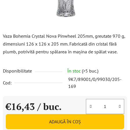
Vaza Bohemia Crystal Nova Pinwheel 205mm, greutate 970 g,
dimensiuni 126 x 126 x 205 mm. Fabricată din cristal fără
plumb, potrivită pentru spălarea în mașina de spălat vase.
Disponibilitate
În stoc
(>5 buc.)
9K7/89001/0/99030/205-
Cod:
169
€16,43
/ buc.
Evaluare preţ:
ADAUGĂ ÎN COŞ