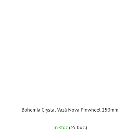
Bohemia Crystal Vazã Nova Pinwheel 250mm
Evaluarea
În stoc
(>5 buc.)
medie
a