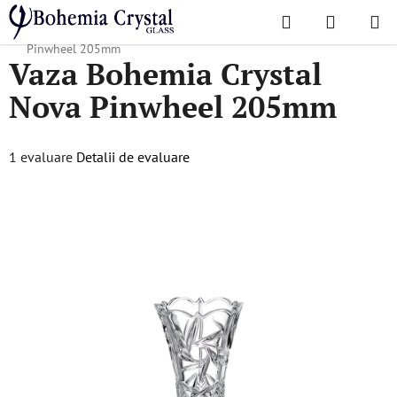
Treci
Căutare
COŞ
la
Acasă
/
Colecții populare
/
Nova Pinwheel
/
Vaza Bohemia Crystal Nova
DE
conținut
Pinwheel 205mm
Vaza Bohemia Crystal
CUMPĂR
Nova Pinwheel 205mm
Evaluarea
1 evaluare
Detalii de evaluare
medie
a
produsului
este
5,0
din
5
stele.