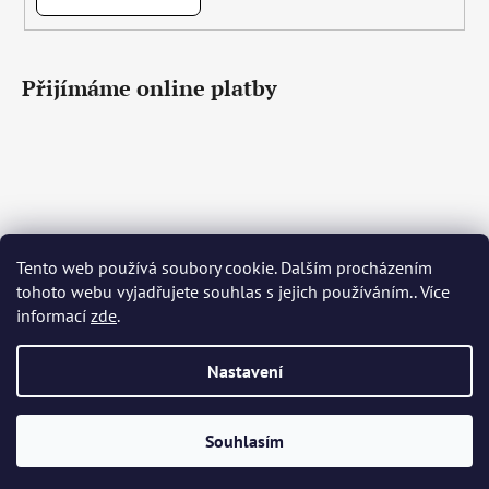
Přijímáme online platby
Tento web používá soubory cookie. Dalším procházením
Čeština
Slovenčina
English
Deutsch
Magyar
tohoto webu vyjadřujete souhlas s jejich používáním.. Více
Język polski
Română
Italiano
Español
Français
informací
zde
.
Português
Български
Hrvatski
Slovenščina
Srpski
Nederlands
Українська
Ελληνικά
Svenska
Dansk
Nastavení
Vytvořil Shoptet
Souhlasím
Copyright 2026
Bohemia Crystal Glass
. Všechna práva
vyhrazena.