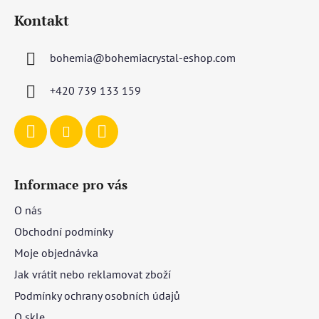
á
Kontakt
p
a
bohemia
@
bohemiacrystal-eshop.com
t
í
+420 739 133 159
Informace pro vás
O nás
Obchodní podmínky
Moje objednávka
Jak vrátit nebo reklamovat zboží
Podmínky ochrany osobních údajů
O skle