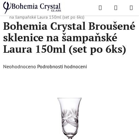
Přejít
Hledat
NÁKUPN
na
Domů
/
Oblíbené kolekce
/
Mašle
/
Bohemia Crystal Broušené sklenice
KOŠÍK
obsah
na šampaňské Laura 150ml (set po 6ks)
Bohemia Crystal Broušené
sklenice na šampaňské
Laura 150ml (set po 6ks)
Průměrné
Neohodnoceno
Podrobnosti hodnocení
hodnocení
produktu
je
0,0
z
5
hvězdiček.