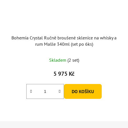
Bohemia Crystal Ručně broušené sklenice na whisky a
rum Mašle 340ml (set po 6ks)
Skladem
(2 set)
5 975 Kč
DO KOŠÍKU
Z