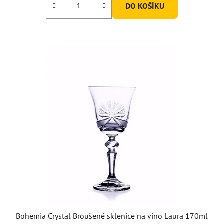
DO KOŠÍKU
z
5
hvězdiček.
Bohemia Crystal Broušené sklenice na víno Laura 170ml