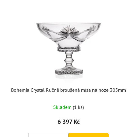
Bohemia Crystal Ručně broušená mísa na noze 305mm
Průměrné
Skladem
(1 ks)
hodnocení
produktu
6 397 Kč
je
5,0