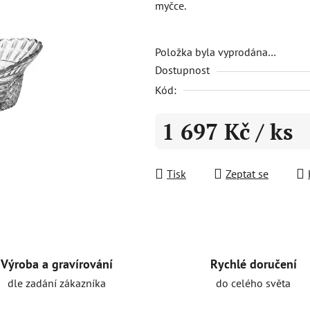
myčce.
5,0
z
5
Položka byla vyprodána…
Dostupnost
hvězdiček.
Kód:
1 697 Kč
/ ks
Měrná cena:
Tisk
Zeptat se
Rychlé doručení
Výroba a gravírování
do celého světa
dle zadání zákazníka