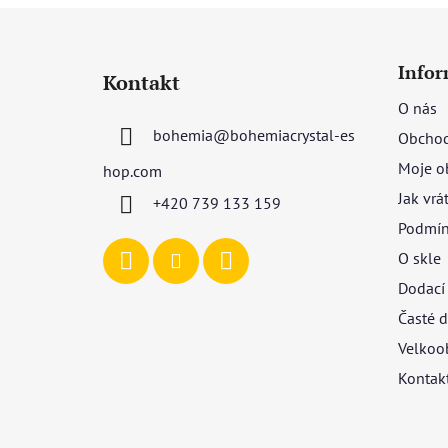
Z
á
Infor
Kontakt
p
O nás
a
bohemia
@
bohemiacrystal-es
Obchod
t
í
Moje o
hop.com
Jak vrá
+420 739 133 159
Podmín
O skle
Dodací
Časté d
Velkoo
Kontak