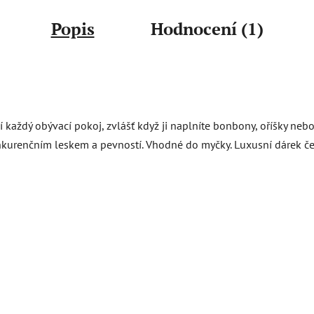
Popis
Hodnocení (1)
í každý obývací pokoj, zvlášť když ji naplníte bonbony, oříšky neb
nkurenčním leskem a pevností. Vhodné do myčky. Luxusní dárek če