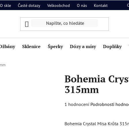
O skle
Časté dotazy
Velkoobchod
O nás
Kontakt
Džbány
Sklenice
Šperky
Dózy a mísy
Doplňky
5mm
Bohemia Crys
315mm
Průměrné
1 hodnocení
Podrobnosti hodno
hodnocení
produktu
Bohemia Crystal Mísa Krůta 315
je