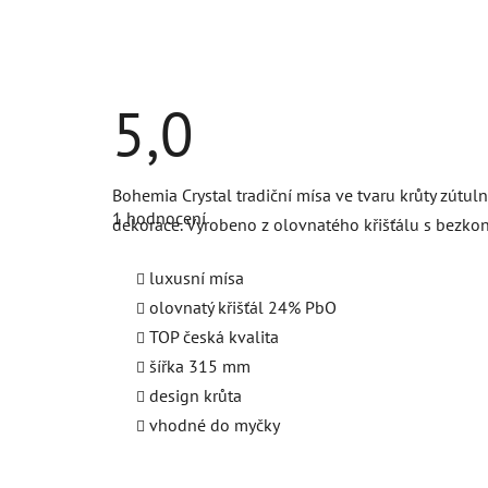
5,0
Průměrné
Bohemia Crystal tradiční mísa ve tvaru krůty zútuln
hodnocení
1 hodnocení
produktu
dekorace. Vyrobeno z olovnatého křišťálu s bezko
je
5,0
z
luxusní mísa
5
olovnatý křišťál 24% PbO
hvězdiček.
TOP česká kvalita
šířka 315 mm
design krůta
vhodné do myčky