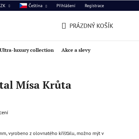
Přihlášení
Registrace
CZK
Čeština
PRÁZDNÝ KOŠÍK
NÁKUPNÍ
KOŠÍK
Ultra-luxury collection
Akce a slevy
tal Mísa Krůta
cení
mm, vyrobeno z olovnatého křišťálu, možno mýt v