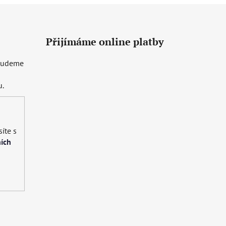
Přijímáme online platby
 budeme
u.
íte s
ích