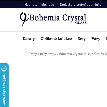
Přejít
Hodnocení obchodu
Dodací a platební podmínky
na
obsah
Karafy
Oblíbené kolekce
Sety
Vázy
Domů
/
Dózy a mísy
/
Mísy
/
Bohemia Crystal Mísa Krůta 31