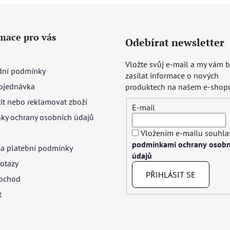
mace pro vás
Odebírat newsletter
Vložte svůj e-mail a my vám
ní podmínky
zasílat informace o nových
bjednávka
produktech na našem e-shop
tit nebo reklamovat zboží
E-mail
ky ochrany osobních údajů
Vložením e-mailu souhlas
podmínkami ochrany osobn
 a platební podmínky
údajů
otazy
PŘIHLÁSIT SE
bchod
t