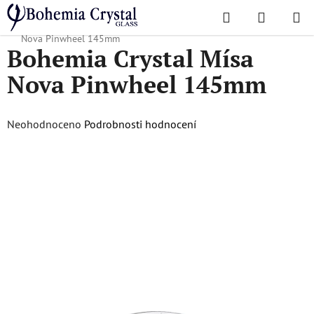
Přejít
Hledat
NÁKUPN
na
Domů
/
Oblíbené kolekce
/
Nova Pinwheel
/
Bohemia Crystal Mísa
KOŠÍK
obsah
Nova Pinwheel 145mm
Bohemia Crystal Mísa
Nova Pinwheel 145mm
Průměrné
Neohodnoceno
Podrobnosti hodnocení
hodnocení
produktu
je
0,0
z
5
hvězdiček.