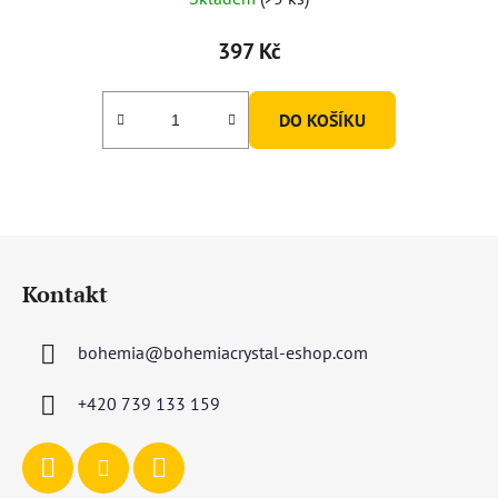
397 Kč
DO KOŠÍKU
Z
á
Kontakt
p
a
bohemia
@
bohemiacrystal-eshop.com
t
í
+420 739 133 159