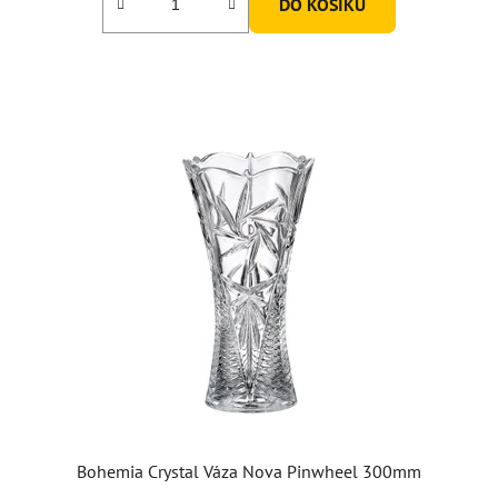
DO KOŠÍKU
z
5
hvězdiček.
Bohemia Crystal Váza Nova Pinwheel 300mm