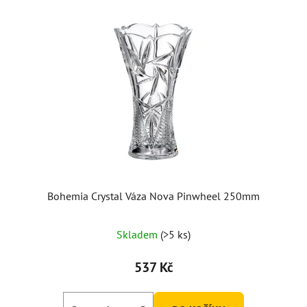
Bohemia Crystal Váza Nova Pinwheel 250mm
Průměrné
Skladem
(>5 ks)
hodnocení
produktu
537 Kč
je
5,0