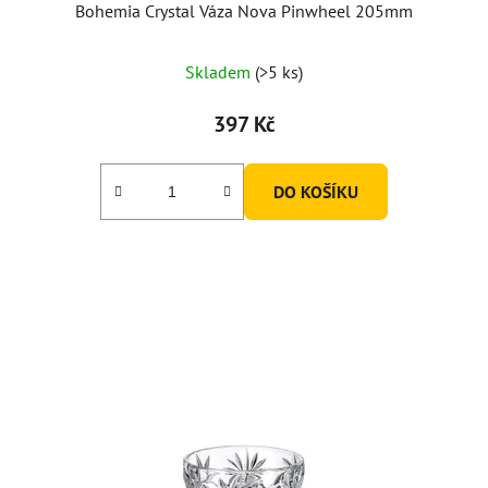
Bohemia Crystal Váza Nova Pinwheel 205mm
Průměrné
Skladem
(>5 ks)
hodnocení
produktu
397 Kč
je
5,0
DO KOŠÍKU
z
5
hvězdiček.