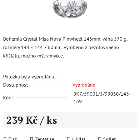
Bohemia Crystal Mísa Nova Pinwheel 145mm, váha 570 g,
rozměry 144 × 144 × 60mm, vyrobeno z bezolovnaého
křišťálu, možno mýt v myčce.
Položka byla vyprodána…
Dostupnost
Vyprodáno
9K7/59001/3/99030/145-
Kód:
169
239 Kč
/ ks
Měrná cena:
Tisk
Zeptat se
Hlídat
Sdílet