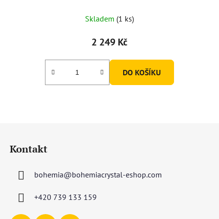
Skladem
(1 ks)
2 249 Kč
DO KOŠÍKU
Z
á
Kontakt
p
a
bohemia
@
bohemiacrystal-eshop.com
t
í
+420 739 133 159