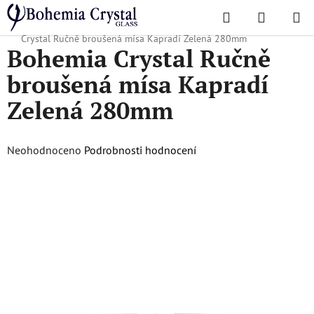
Přejít
Hledat
NÁKUPN
na
Domů
/
Oblíbené kolekce
/
Vánoční nabídka
/
Dárky pro ni
/
Bohemia
KOŠÍK
obsah
Crystal Ručně broušená mísa Kapradí Zelená 280mm
Bohemia Crystal Ručně
broušená mísa Kapradí
Zelená 280mm
Průměrné
Neohodnoceno
Podrobnosti hodnocení
hodnocení
produktu
je
0,0
z
5
hvězdiček.