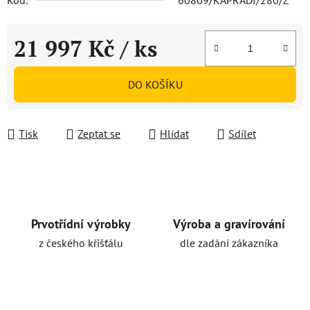
Kód:
60809/KAPRADI/280/Z
21 997 Kč
/ ks
Měrná cena:
DO KOŠÍKU
Tisk
Zeptat se
Hlídat
Sdílet
Prvotřídní výrobky
Výroba a gravírování
z českého křišťálu
dle zadání zákazníka