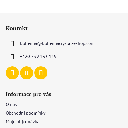
Z
á
Kontakt
p
a
bohemia
@
bohemiacrystal-eshop.com
t
í
+420 739 133 159
Informace pro vás
O nás
Obchodní podmínky
Moje objednávka