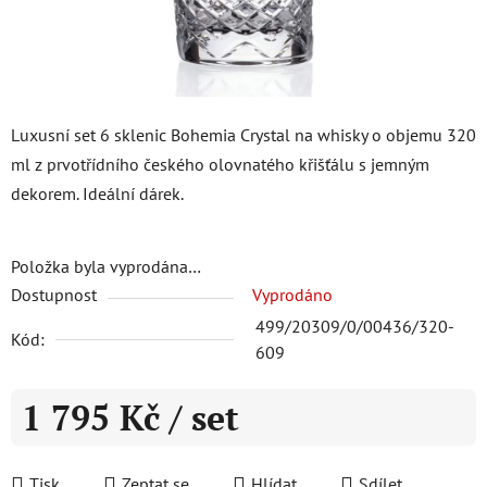
Luxusní set 6 sklenic Bohemia Crystal na whisky o objemu 320
ml z prvotřídního českého olovnatého křišťálu s jemným
dekorem. Ideální dárek.
Položka byla vyprodána…
Dostupnost
Vyprodáno
499/20309/0/00436/320-
Kód:
609
1 795 Kč
/ set
Měrná cena:
Tisk
Zeptat se
Hlídat
Sdílet