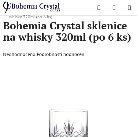
Přejít
Hledat
NÁKUPN
na
Domů
/
Sklenice
/
Sklenice na whisky
/
Bohemia Crystal sklenice na
KOŠÍK
obsah
whisky 320ml (po 6 ks)
Bohemia Crystal sklenice
na whisky 320ml (po 6 ks)
Průměrné
Neohodnoceno
Podrobnosti hodnocení
hodnocení
produktu
je
0,0
z
5
hvězdiček.