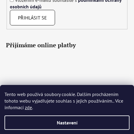
Vložením e-mailu souhlasíte s
podmínkami ochrany
osobních údajů
PŘIHLÁSIT SE
Přijímáme online platby
Tento web používá soubory cookie. Dalším procházením
Čeština
Slovenčina
English
Deutsch
Magyar
tohoto webu vyjadřujete souhlas s jejich používáním.. Více
Język polski
Română
Italiano
Español
Français
informací
zde
.
Português
Български
Hrvatski
Slovenščina
Srpski
Nederlands
Українська
Ελληνικά
Svenska
Dansk
Nastavení