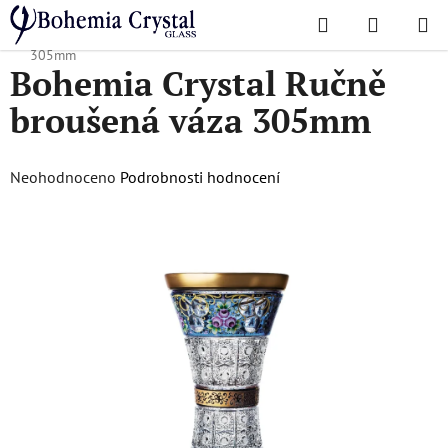
Přejít
Hledat
NÁKUPN
na
Domů
/
Ultra-luxury collection
/
Bohemia Crystal Ručně broušená váza
KOŠÍK
obsah
305mm
Bohemia Crystal Ručně
broušená váza 305mm
Průměrné
Neohodnoceno
Podrobnosti hodnocení
hodnocení
produktu
je
0,0
z
5
hvězdiček.