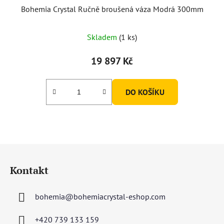
Bohemia Crystal Ručně broušená váza Modrá 300mm
Skladem
(1 ks)
19 897 Kč
DO KOŠÍKU
Z
á
Kontakt
p
a
bohemia
@
bohemiacrystal-eshop.com
t
í
+420 739 133 159