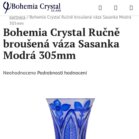
Přejít
Hledat
NÁKUPN
na
Domů
/
Oblíbené kolekce
/
Vánoční nabídka
/
Dárky pro obchodního
KOŠÍK
obsah
partnera
/
Bohemia Crystal Ručně broušená váza Sasanka Modrá
305mm
Bohemia Crystal Ručně
broušená váza Sasanka
Modrá 305mm
Průměrné
Neohodnoceno
Podrobnosti hodnocení
hodnocení
produktu
je
0,0
z
5
hvězdiček.