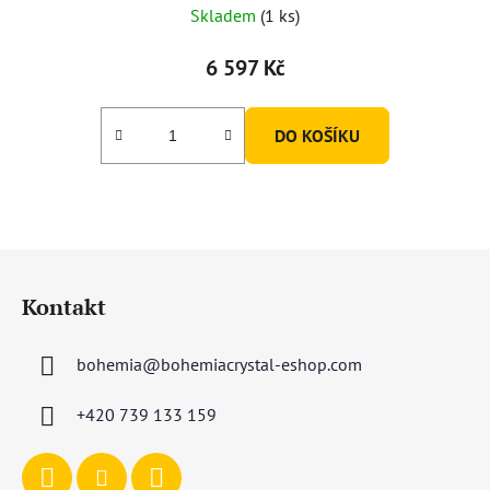
Skladem
(1 ks)
6 597 Kč
DO KOŠÍKU
Z
á
Kontakt
p
a
bohemia
@
bohemiacrystal-eshop.com
t
í
+420 739 133 159