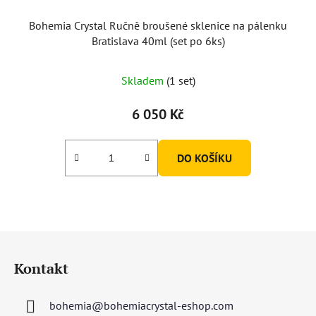
Bohemia Crystal Ručně broušené sklenice na pálenku
Bratislava 40ml (set po 6ks)
Skladem
(1 set)
6 050 Kč
DO KOŠÍKU
Z
á
Kontakt
p
a
bohemia
@
bohemiacrystal-eshop.com
t