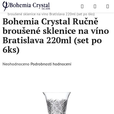
Přejít
Hledat
NÁKUPN
na
Domů
/
Oblíbené kolekce
/
Bratislava
/
Bohemia Crystal Ručně
KOŠÍK
obsah
broušené sklenice na víno Bratislava 220ml (set po 6ks)
Bohemia Crystal Ručně
broušené sklenice na víno
Bratislava 220ml (set po
6ks)
Průměrné
Neohodnoceno
Podrobnosti hodnocení
hodnocení
produktu
je
0,0
z
5
hvězdiček.