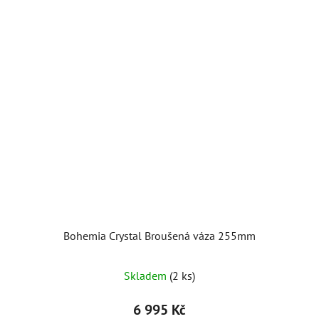
Bohemia Crystal Broušená váza 255mm
Průměrné
Skladem
(2 ks)
hodnocení
produktu
6 995 Kč