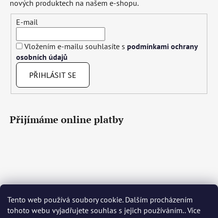
nových produktech na našem e-shopu.
E-mail
Vložením e-mailu souhlasíte s
podmínkami ochrany
osobních údajů
PŘIHLÁSIT SE
Přijímáme online platby
Tento web používá soubory cookie. Dalším procházením
Čeština
Slovenčina
English
Deutsch
Magyar
tohoto webu vyjadřujete souhlas s jejich používáním.. Více
Język polski
Română
Italiano
Español
Français