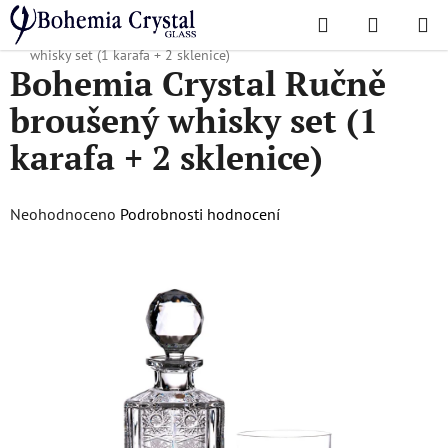
Přejít
Hledat
NÁKUPN
na
Domů
/
Oblíbené kolekce
/
PK500
/
Bohemia Crystal Ručně broušený
KOŠÍK
obsah
whisky set (1 karafa + 2 sklenice)
Bohemia Crystal Ručně
broušený whisky set (1
karafa + 2 sklenice)
Průměrné
Neohodnoceno
Podrobnosti hodnocení
hodnocení
produktu
je
0,0
z
5
hvězdiček.