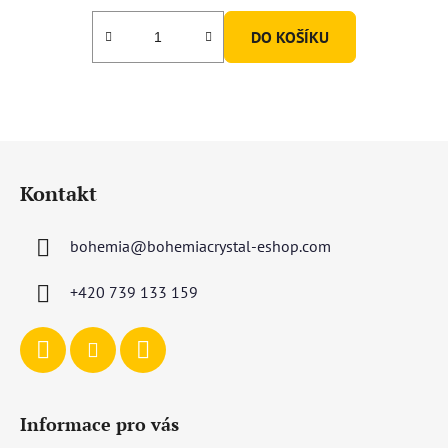
DO KOŠÍKU
Z
á
Kontakt
p
a
bohemia
@
bohemiacrystal-eshop.com
t
í
+420 739 133 159
Informace pro vás