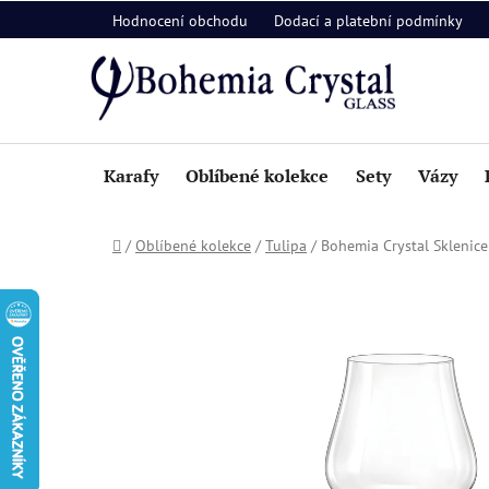
Přejít
Hodnocení obchodu
Dodací a platební podmínky
na
obsah
Karafy
Oblíbené kolekce
Sety
Vázy
Domů
/
Oblíbené kolekce
/
Tulipa
/
Bohemia Crystal Sklenice