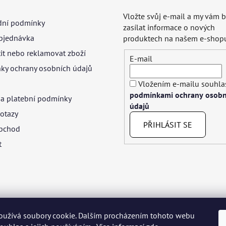
Vložte svůj e-mail a my vám
ní podmínky
zasílat informace o nových
bjednávka
produktech na našem e-shop
tit nebo reklamovat zboží
E-mail
ky ochrany osobních údajů
Vložením e-mailu souhlas
podmínkami ochrany osobn
 a platební podmínky
údajů
otazy
PŘIHLÁSIT SE
bchod
t
oužívá soubory cookie. Dalším procházením tohoto webu
yar
Język polski
Română
Italiano
Español
Français
Portuguê