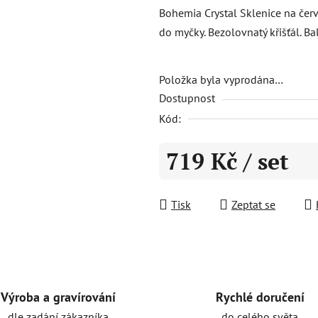
produktu
Bohemia Crystal Sklenice na čer
je
do myčky. Bezolovnatý křišťál. Ba
0,0
z
5
Položka byla vyprodána…
Dostupnost
hvězdiček.
Kód:
719 Kč
/ set
Měrná cena:
Tisk
Zeptat se
Rychlé doručení
Výroba a gravírování
do celého světa
dle zadání zákazníka