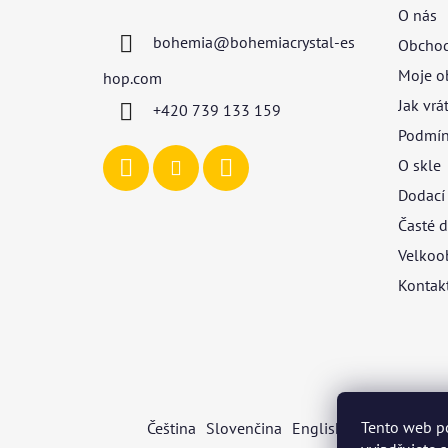
p
O nás
a
bohemia
@
bohemiacrystal-es
Obchod
t
í
Moje o
hop.com
Jak vrá
+420 739 133 159
Podmín
O skle
Dodací
Časté d
Velkoo
Kontak
Tento web p
Čeština
Slovenčina
English
Deutsch
Mag