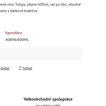
vené víno Tulipa, objem 600ml, set po 6ks, vhodné
leno v dárkové krabičce.
Vyprodáno
40894/600ML
Hlídat
Sdílet
Velkoobchodní spolupráce
po celém světě