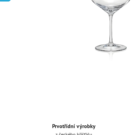
Prvotřídní výrobky
z českého křišťálu