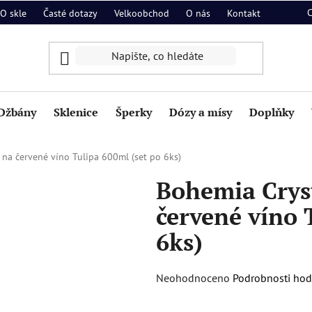
O skle
Časté dotazy
Velkoobchod
O nás
Kontakt
Džbány
Sklenice
Šperky
Dózy a mísy
Doplňky
 na červené víno Tulipa 600ml (set po 6ks)
Bohemia Cryst
červené víno 
6ks)
Průměrné
Neohodnoceno
Podrobnosti ho
hodnocení