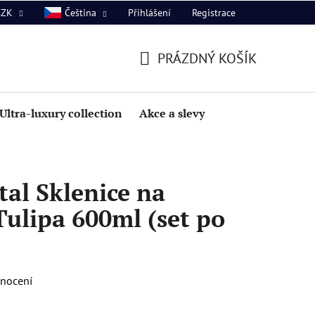
Přihlášení
Registrace
CZK
Čeština
PRÁZDNÝ KOŠÍK
NÁKUPNÍ
KOŠÍK
Ultra-luxury collection
Akce a slevy
al Sklenice na
Tulipa 600ml (set po
dnocení