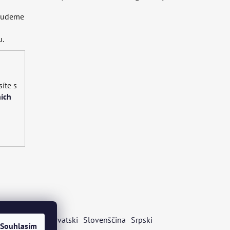
 budeme
u.
íte s
ích
s
Български
Hrvatski
Slovenščina
Srpski
Souhlasím