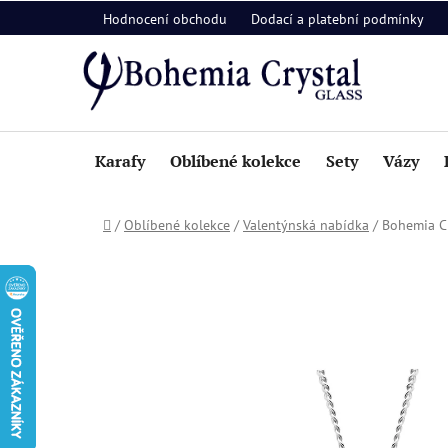
Přejít
Hodnocení obchodu
Dodací a platební podmínky
na
obsah
Karafy
Oblíbené kolekce
Sety
Vázy
Domů
/
Oblíbené kolekce
/
Valentýnská nabídka
/
Bohemia Cr