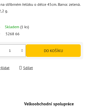
 na stříbrném řetízku o délce 45cm. Barva: zelená.
,2 g.
Skladem
(1 ks)
5268 66
DO KOŠÍKU
Hlídat
Sdílet
Velkoobchodní spolupráce