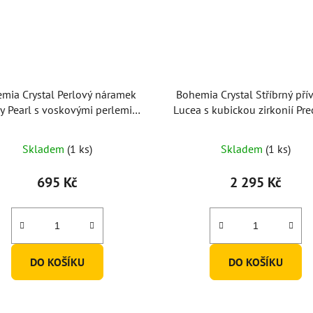
mia Crystal Perlový náramek
Bohemia Crystal Stříbrný pří
ky Pearl s voskovými perlemi
Lucea s kubickou zirkonií Pre
Preciosa, hnědý
bílý
Skladem
(1 ks)
Skladem
(1 ks)
695 Kč
2 295 Kč
DO KOŠÍKU
DO KOŠÍKU