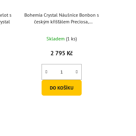
rlot s
Bohemia Crystal Náušnice Bonbon s
ystal
českým křišťálem Preciosa,
pozlacené, visací
Skladem
(1 ks)
2 795 Kč
DO KOŠÍKU