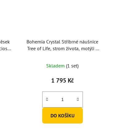
věsek
Bohemia Crystal Stříbrné náušnice
ciosa,
Tree of Life, strom života, motýli s
křišťálem Preciosa
Skladem
(1 set)
1 795 Kč
DO KOŠÍKU