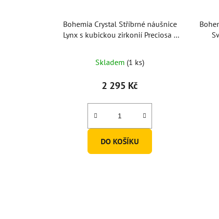
Bohemia Crystal Stříbrné náušnice
Bohem
Lynx s kubickou zirkonií Preciosa -
S
zelené
Skladem
(1 ks)
2 295 Kč
DO KOŠÍKU