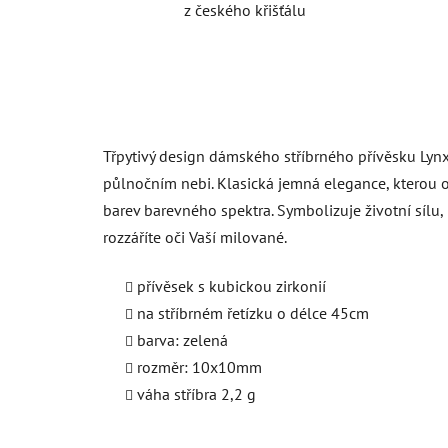
z českého křišťálu
Třpytivý design dámského stříbrného přívěsku Lyn
půlnočním nebi. Klasická jemná elegance, kterou 
barev barevného spektra. Symbolizuje životní sílu,
rozzáříte oči Vaší milované.
přívěsek s kubickou zirkonií
na stříbrném řetízku o délce 45cm
barva: zelená
rozměr: 10x10mm
váha stříbra 2,2 g