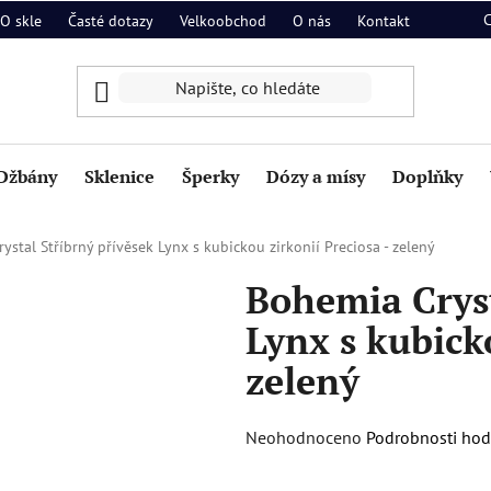
O skle
Časté dotazy
Velkoobchod
O nás
Kontakt
Džbány
Sklenice
Šperky
Dózy a mísy
Doplňky
ystal Stříbrný přívěsek Lynx s kubickou zirkonií Preciosa - zelený
Bohemia Cryst
Lynx s kubicko
zelený
Průměrné
Neohodnoceno
Podrobnosti ho
hodnocení