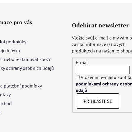
mace pro vás
Odebírat newsletter
Vložte svůj e-mail a my vám
ní podmínky
zasílat informace o nových
bjednávka
produktech na našem e-shop
tit nebo reklamovat zboží
E-mail
ky ochrany osobních údajů
Vložením e-mailu souhlas
podmínkami ochrany osobn
 a platební podmínky
údajů
otazy
PŘIHLÁSIT SE
bchod
t