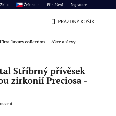
Přihlášení
Registrace
CZK
Čeština
PRÁZDNÝ KOŠÍK
NÁKUPNÍ
KOŠÍK
Ultra-luxury collection
Akce a slevy
al Stříbrný přívěsek
u zirkonií Preciosa -
dnocení