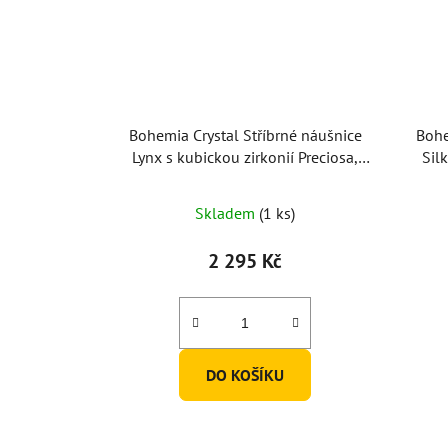
Bohemia Crystal Stříbrné náušnice
Bohe
Lynx s kubickou zirkonií Preciosa,
Sil
krystal
Skladem
(1 ks)
2 295 Kč
DO KOŠÍKU