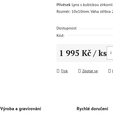
produktu
Přívěsek
Lynx s kubickou zirkonií
je
Rozměr: 10x10mm. Váha stříbra 2
0,0
z
Dostupnost
5
hvězdiček.
Kód:
1 995 Kč
/ ks
Měrná cena:
Tisk
Zeptat se
Rychlé doručení
Výroba a gravírování