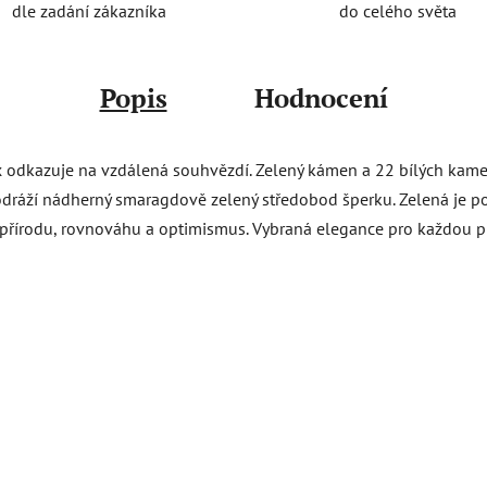
do celého světa
dle zadání zákazníka
Popis
Hodnocení
x odkazuje na vzdálená souhvězdí. Zelený kámen a 22 bílých kamen
odráží nádherný smaragdově zelený středobod šperku. Zelená je po
 přírodu, rovnováhu a optimismus. Vybraná elegance pro každou př