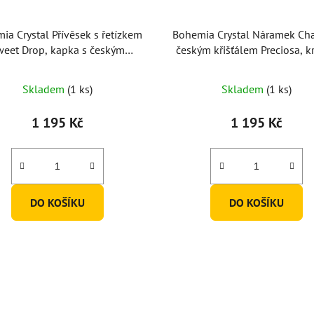
ia Crystal Přívěsek s řetízkem
Bohemia Crystal Náramek Cha
weet Drop, kapka s českým
českým křišťálem Preciosa, kr
křišťálem Preciosa, krystal
Skladem
(1 ks)
Skladem
(1 ks)
1 195 Kč
1 195 Kč
DO KOŠÍKU
DO KOŠÍKU