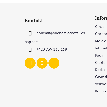
Z
á
Infor
Kontakt
p
O nás
a
bohemia
@
bohemiacrystal-es
Obchod
t
í
Moje o
hop.com
Jak vrá
+420 739 133 159
Podmín
O skle
Dodací
Časté d
Velkoo
Kontak