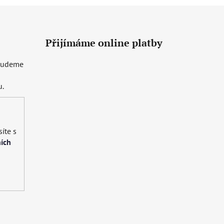
Přijímáme online platby
 budeme
u.
íte s
ích