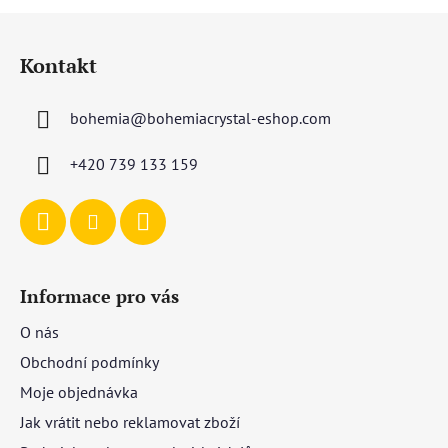
Z
á
Kontakt
p
a
bohemia
@
bohemiacrystal-eshop.com
t
í
+420 739 133 159
Informace pro vás
O nás
Obchodní podmínky
Moje objednávka
Jak vrátit nebo reklamovat zboží