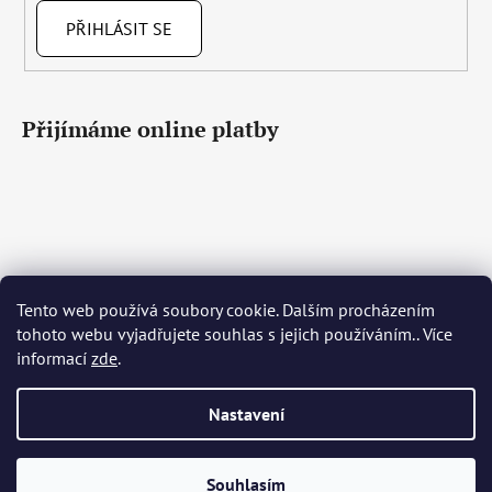
PŘIHLÁSIT SE
Přijímáme online platby
Tento web používá soubory cookie. Dalším procházením
Čeština
Slovenčina
English
Deutsch
Magyar
tohoto webu vyjadřujete souhlas s jejich používáním.. Více
Język polski
Română
Italiano
Español
Français
informací
zde
.
Português
Български
Hrvatski
Slovenščina
Srpski
Nederlands
Українська
Ελληνικά
Svenska
Dansk
Nastavení
Vytvořil Shoptet
Souhlasím
Copyright 2026
Bohemia Crystal Glass
. Všechna práva