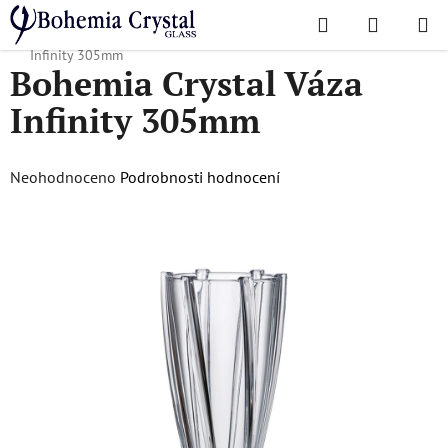
Přejít
Hledat
NÁKUPN
na
Domů
/
Oblíbené kolekce
/
Kompletní nabídka
/
Bohemia Crystal Váza
KOŠÍK
obsah
Infinity 305mm
Bohemia Crystal Váza
Infinity 305mm
Průměrné
Neohodnoceno
Podrobnosti hodnocení
hodnocení
produktu
je
0,0
z
5
hvězdiček.