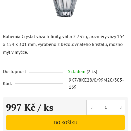
Bohemia Crystal váza Infinity, váha 2 735 g, rozměry vázy 154
x 154 x 301 mm, vyrobeno z bezolovnatého křišťálu, možno
mýt v myčce.
Dostupnost
Skladem
(2 ks)
9K7/8KE28/0/99M20/305-
Kód:
169
997 Kč
/ ks
Měrná cena:
DO KOŠÍKU