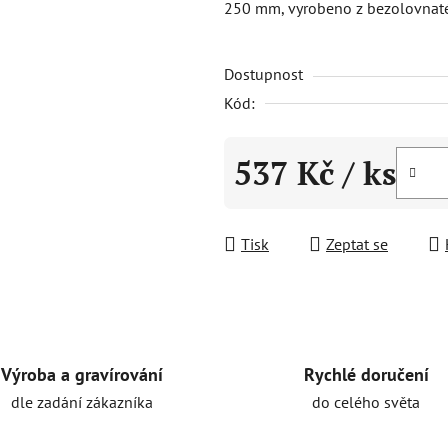
250 mm, vyrobeno z bezolovnaté
5,0
z
Dostupnost
5
hvězdiček.
Kód:
537 Kč
/ ks
Měrná cena:
Tisk
Zeptat se
Rychlé doručení
Výroba a gravírování
do celého světa
dle zadání zákazníka