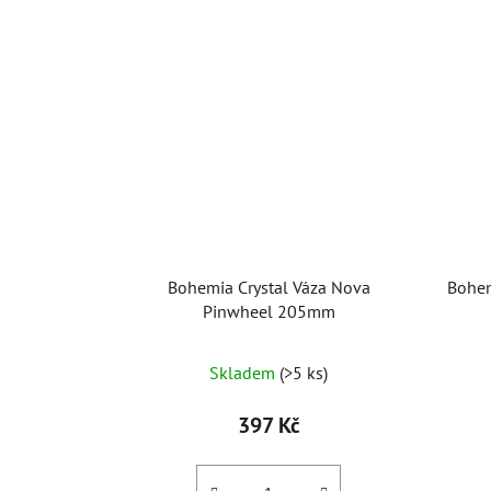
Bohemia Crystal Váza Nova
Bohem
Pinwheel 205mm
Průměrné
Skladem
(>5 ks)
hodnocení
produktu
397 Kč
je
5,0