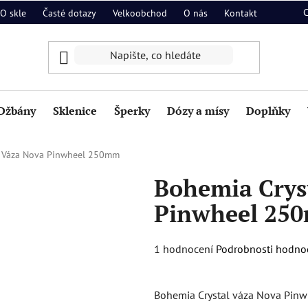
O skle
Časté dotazy
Velkoobchod
O nás
Kontakt
Džbány
Sklenice
Šperky
Dózy a mísy
Doplňky
l Váza Nova Pinwheel 250mm
Bohemia Crys
Pinwheel 25
Průměrné
1 hodnocení
Podrobnosti hodno
hodnocení
produktu
Bohemia Crystal váza Nova Pin
je