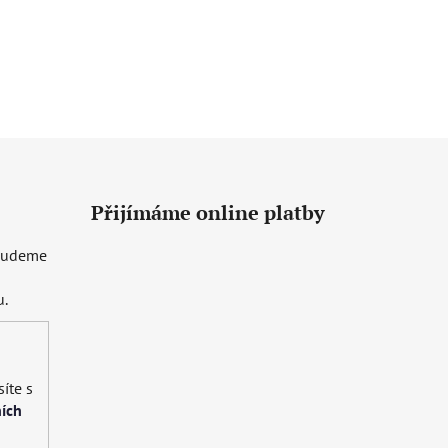
Přijímáme online platby
 budeme
u.
íte s
ích