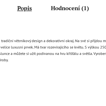
Popis
Hodnocení (1)
diční větrníkový design a dekorativní okraj. Na své si přijdou mil
velice luxusní prvek. Má tvar rozevírajícího se květu. S výškou 25
tí slunce a můžete si užít podívanou na hru křišťálu a světla. Vyro
ýroby.