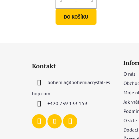
z
5
DO KOŠÍKU
hvězdiček.
Z
á
Infor
Kontakt
p
O nás
a
bohemia
@
bohemiacrystal-es
Obchod
t
í
Moje o
hop.com
Jak vrá
+420 739 133 159
Podmín
O skle
Dodací
Časté d