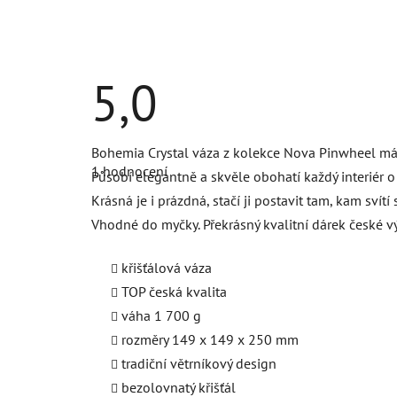
5,0
Průměrné
Bohemia Crystal váza z kolekce Nova Pinwheel má tra
hodnocení
1 hodnocení
produktu
Působí elegantně a skvěle obohatí každý interiér o 
je
Krásná je i prázdná, stačí ji postavit tam, kam sví
5,0
z
Vhodné do myčky. Překrásný kvalitní dárek české v
5
hvězdiček.
křišťálová váza
TOP česká kvalita
váha 1 700 g
rozměry 149 x 149 x 250 mm
tradiční větrníkový design
bezolovnatý křišťál