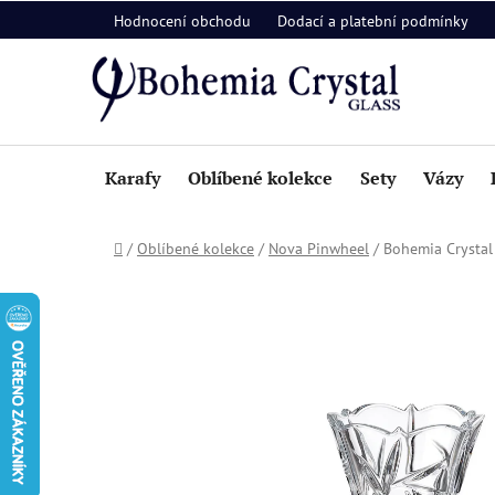
Přejít
Hodnocení obchodu
Dodací a platební podmínky
na
obsah
Karafy
Oblíbené kolekce
Sety
Vázy
Domů
/
Oblíbené kolekce
/
Nova Pinwheel
/
Bohemia Crysta