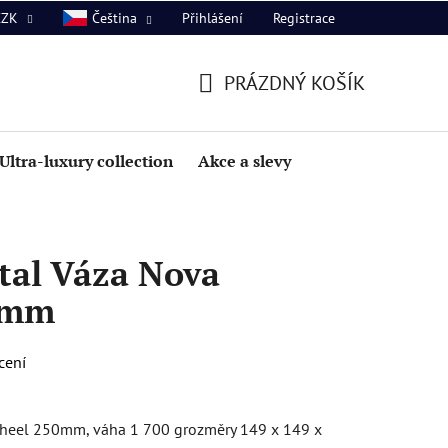
Přihlášení
Registrace
CZK
Čeština
PRÁZDNÝ KOŠÍK
NÁKUPNÍ
KOŠÍK
Ultra-luxury collection
Akce a slevy
tal Váza Nova
0mm
cení
wheel 250mm, váha 1 700 grozměry 149 x 149 x