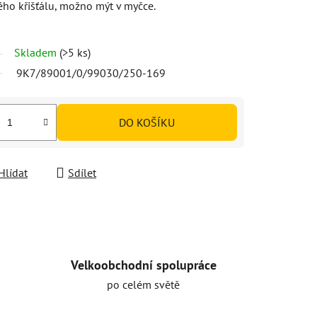
ho křišťálu, možno mýt v myčce.
Skladem
(>5 ks)
9K7/89001/0/99030/250-169
DO KOŠÍKU
Hlídat
Sdílet
Velkoobchodní spolupráce
po celém světě