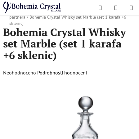
Přejít
Hledat
NÁKUPN
na
Domů
/
Oblíbené kolekce
/
Vánoční nabídka
/
Dárky pro obchodního
KOŠÍK
obsah
partnera
/
Bohemia Crystal Whisky set Marble (set 1 karafa +6
sklenic)
Bohemia Crystal Whisky
set Marble (set 1 karafa
+6 sklenic)
Průměrné
Neohodnoceno
Podrobnosti hodnocení
hodnocení
produktu
je
0,0
z
5
hvězdiček.