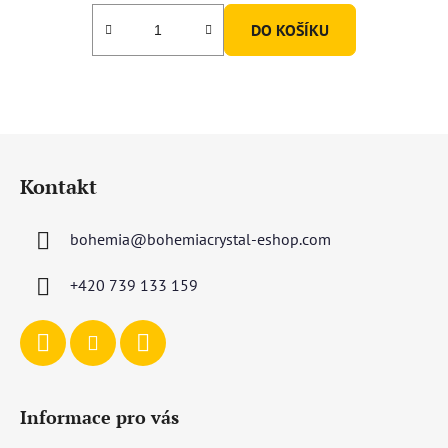
DO KOŠÍKU
Z
á
Kontakt
p
a
bohemia
@
bohemiacrystal-eshop.com
t
í
+420 739 133 159
Informace pro vás