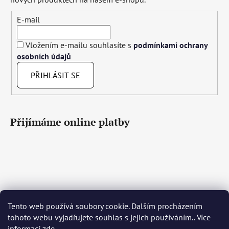
E-mail
Vložením e-mailu souhlasíte s
podmínkami ochrany
osobních údajů
PŘIHLÁSIT SE
Přijímáme online platby
Tento web používá soubory cookie. Dalším procházením
Čeština
Slovenčina
English
Deutsch
Magyar
tohoto webu vyjadřujete souhlas s jejich používáním.. Více
Język polski
Română
Italiano
Español
Français
informací
zde
.
Português
Български
Hrvatski
Slovenščina
Srpski