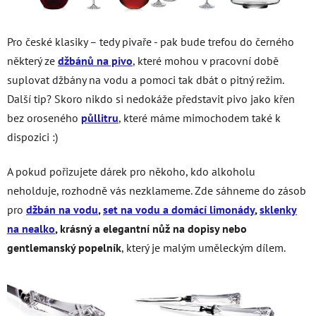
Pro české klasiky – tedy pivaře - pak bude trefou do černého
některý ze
džbánů na pivo
, které mohou v pracovní době
suplovat džbány na vodu a pomoci tak dbát o pitný režim.
Další tip? Skoro nikdo si nedokáže představit pivo jako křen
bez oroseného
půllitru
, které máme mimochodem také k
dispozici :)
A pokud pořizujete dárek pro někoho, kdo alkoholu
neholduje, rozhodně vás nezklameme. Zde sáhneme do zásob
pro
džbán na vodu
,
set na vodu a domácí limonády
,
sklenky
na nealko
, krásný a elegantní nůž na dopisy nebo
gentlemanský popelník
, který je malým uměleckým dílem.