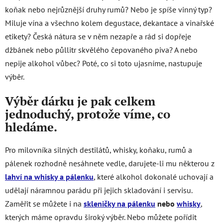
koňak nebo nejrůznější druhy rumů? Nebo je spíše vinný typ?
Miluje vína a všechno kolem degustace, dekantace a vinařské
etikety? Česká nátura se v něm nezapře a rád si dopřeje
džbánek nebo půllitr skvělého čepovaného piva? A nebo
nepije alkohol vůbec? Poté, co si toto ujasníme, nastupuje
výběr.
Výběr dárku je pak celkem
jednoduchý, protože víme, co
hledáme.
Pro milovníka silných destilátů, whisky, koňaku, rumů a
pálenek rozhodně nesáhnete vedle, darujete-li mu některou z
lahví na whisky a pálenku
, které alkohol dokonalé uchovají a
udělají náramnou parádu při jejich skladování i servisu.
Zaměřit se můžete i na
skleničky na pálenku
nebo
whisky
,
kterých máme opravdu široký výběr. Nebo můžete pořídit