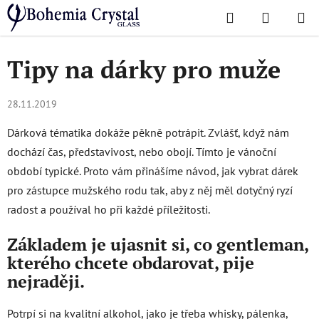
Přejít
Hledat
NÁKUPN
na
Domů
/
O skle
/
Tipy na dárky pro muže
KOŠÍK
obsah
Tipy na dárky pro muže
28.11.2019
Dárková tématika dokáže pěkně potrápit. Zvlášť, když nám
dochází čas, představivost, nebo obojí. Tímto je vánoční
období typické. Proto vám přinášíme návod, jak vybrat dárek
pro zástupce mužského rodu tak, aby z něj měl dotyčný ryzí
radost a používal ho při každé příležitosti.
Základem je ujasnit si, co gentleman,
kterého chcete obdarovat, pije
nejraději.
Potrpí si na kvalitní alkohol, jako je třeba whisky, pálenka,