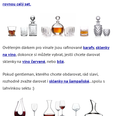
rovnou celý set.
Ověřeným dárkem pro vinaře jsou rafinované
karafy
,
sklenky
na víno
, dokonce si můžete vybrat, jestli chcete darovat
sklenky na
víno červené
, nebo
bílé
.
Pokud gentleman, kterého chcete obdarovat, rád slaví,
rozhodně zvažte darovat i
sklenky na šampaňské
.
..spolu s
lahvinkou sektu :)