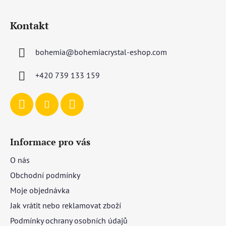
Z
á
Kontakt
p
a
bohemia
@
bohemiacrystal-eshop.com
t
í
+420 739 133 159
Informace pro vás
O nás
Obchodní podmínky
Moje objednávka
Jak vrátit nebo reklamovat zboží
Podmínky ochrany osobních údajů