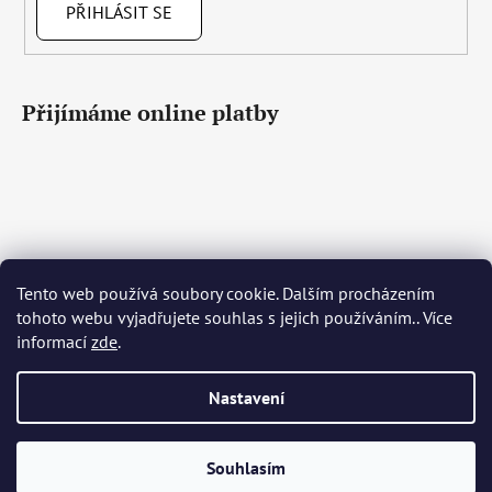
PŘIHLÁSIT SE
Přijímáme online platby
Tento web používá soubory cookie. Dalším procházením
Čeština
Slovenčina
English
Deutsch
Magyar
tohoto webu vyjadřujete souhlas s jejich používáním.. Více
Język polski
Română
Italiano
Español
Français
informací
zde
.
Português
Български
Hrvatski
Slovenščina
Srpski
Nederlands
Українська
Ελληνικά
Svenska
Dansk
Nastavení
Vytvořil Shoptet
Souhlasím
Copyright 2026
Bohemia Crystal Glass
. Všechna práva