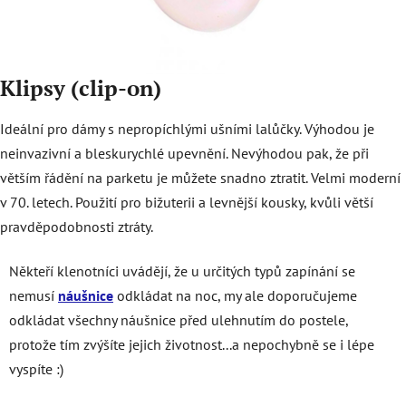
Klipsy (clip-on)
Ideální pro dámy s nepropíchlými ušními lalůčky. Výhodou je
neinvazivní a bleskurychlé upevnění. Nevýhodou pak, že při
větším řádění na parketu je můžete snadno ztratit. Velmi moderní
v 70. letech. Použití pro bižuterii a levnější kousky, kvůli větší
pravděpodobnosti ztráty.
Někteří klenotníci uvádějí, že u určitých typů zapínání se
nemusí
náušnice
odkládat na noc, my ale doporučujeme
odkládat všechny náušnice před ulehnutím do postele,
protože tím zvýšíte jejich životnost...a nepochybně se i lépe
vyspíte :)