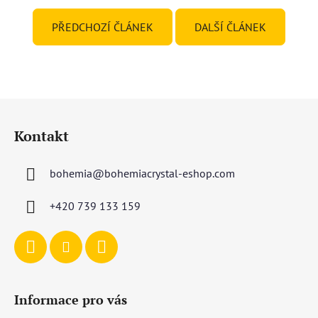
PŘEDCHOZÍ ČLÁNEK
DALŠÍ ČLÁNEK
Z
á
Kontakt
p
a
bohemia
@
bohemiacrystal-eshop.com
t
í
+420 739 133 159
Informace pro vás