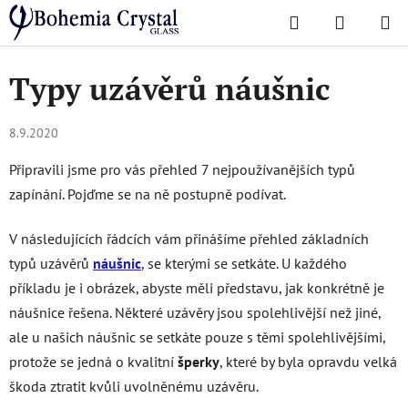
Přejít
Hledat
NÁKUPN
na
Domů
/
O skle
/
Typy uzávěrů náušnic
KOŠÍK
obsah
Typy uzávěrů náušnic
8.9.2020
Připravili jsme pro vás přehled 7 nejpoužívanějších typů
zapínání. Pojďme se na ně postupně podívat.
V následujících řádcích vám přinášíme přehled základních
typů uzávěrů
náušnic
, se kterými se setkáte. U každého
příkladu je i obrázek, abyste měli představu, jak konkrétně je
náušnice řešena. Některé uzávěry jsou spolehlivější než jiné,
ale u našich náušnic se setkáte pouze s těmi spolehlivějšími,
protože se jedná o kvalitní
šperky
, které by byla opravdu velká
škoda ztratit kvůli uvolněnému uzávěru.