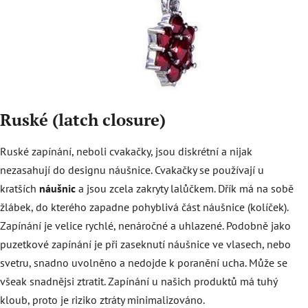
Ruské (latch closure)
Ruské zapínání, neboli cvakačky, jsou diskrétní a nijak
nezasahují do designu náušnice. Cvakačky se používají u
kratších
náušnic
a jsou zcela zakryty lalůčkem. Dřík má na sobě
žlábek, do kterého zapadne pohyblivá část náušnice (kolíček).
Zapínání je velice rychlé, nenáročné a uhlazené. Podobně jako
puzetkové zapínání je při zaseknutí náušnice ve vlasech, nebo
svetru, snadno uvolněno a nedojde k poranění ucha. Může se
všeak snadnějsi ztratit. Zapínání u našich produktů má tuhý
kloub, proto je riziko ztráty minimalizováno.