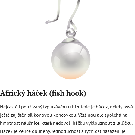
Africký háček (fish hook)
Nejčastěji používaný typ uzávěru u bižuterie je háček, někdy bývá
ještě zajištěn silikonovou koncovkou. Většinou ale spoléhá na
hmotnost náušnice, která nedovolí háčku vyklouznout z lalůčku.
Háček je velice oblíbený. Jednoduchost a rychlost nasazení je