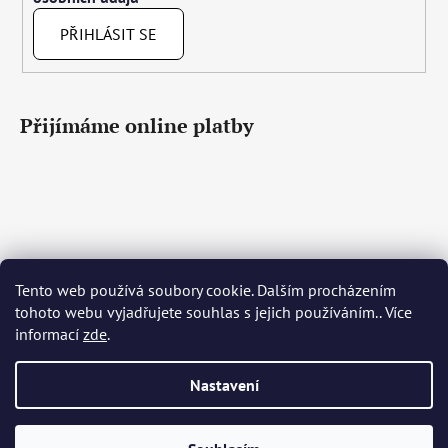
PŘIHLÁSIT SE
Přijímáme online platby
Čeština
Slovenčina
English
Deutsch
Magyar
Tento web používá soubory cookie. Dalším procházením
Język polski
Română
Italiano
Español
Français
tohoto webu vyjadřujete souhlas s jejich používáním.. Více
Português
Български
Hrvatski
Slovenščina
Srpski
informací
zde
.
Nederlands
Українська
Ελληνικά
Svenska
Dansk
Nastavení
Vytvořil Shoptet