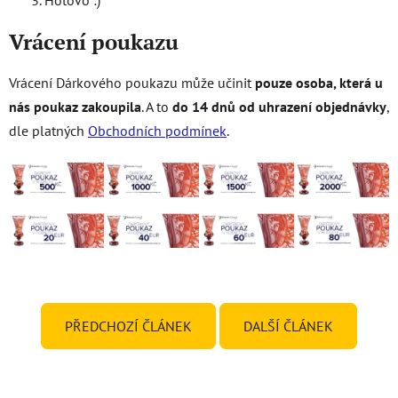
Hotovo :)
Vrácení poukazu
Vrácení Dárkového poukazu může učinit
pouze osoba, která u
nás poukaz zakoupila
. A to
do 14 dnů od uhrazení objednávky
,
dle platných
Obchodních podmínek
.
PŘEDCHOZÍ ČLÁNEK
DALŠÍ ČLÁNEK