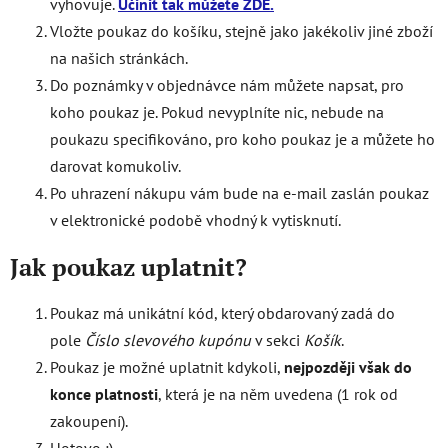
vyhovuje.
Učinit tak můžete ZDE.
Vložte poukaz do košíku, stejně jako jakékoliv jiné zboží
na našich stránkách.
Do poznámky v objednávce nám můžete napsat, pro
koho poukaz je. Pokud nevyplníte nic, nebude na
poukazu specifikováno, pro koho poukaz je a můžete ho
darovat komukoliv.
Po uhrazení nákupu vám bude na e-mail zaslán poukaz
v elektronické podobě vhodný k vytisknutí.
Jak poukaz uplatnit?
Poukaz má unikátní kód, který obdarovaný zadá do
pole
Číslo slevového kupónu
v sekci
Košík
.
Poukaz je možné uplatnit kdykoli,
nejpozději však do
konce platnosti
, která je na něm uvedena (1 rok od
zakoupení).