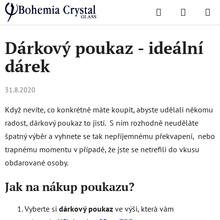
Přejít
Hledat
NÁKUPN
na
Domů
/
O skle
/
Dárkový poukaz - ideální dárek
KOŠÍK
obsah
Dárkový poukaz - ideální
dárek
31.8.2020
Když nevíte, co konkrétně máte koupit, abyste udělali někomu
radost, dárkový poukaz to jistí. S ním rozhodně neuděláte
špatný výběr a vyhnete se tak nepříjemnému překvapení, nebo
trapnému momentu v případě, že jste se netrefili do vkusu
obdarované osoby.
Jak na nákup poukazu?
Vyberte si
dárkový poukaz
ve výši, která vám