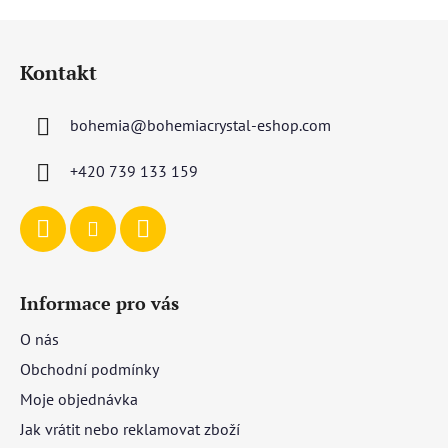
Z
á
Kontakt
p
a
bohemia
@
bohemiacrystal-eshop.com
t
í
+420 739 133 159
Informace pro vás
O nás
Obchodní podmínky
Moje objednávka
Jak vrátit nebo reklamovat zboží