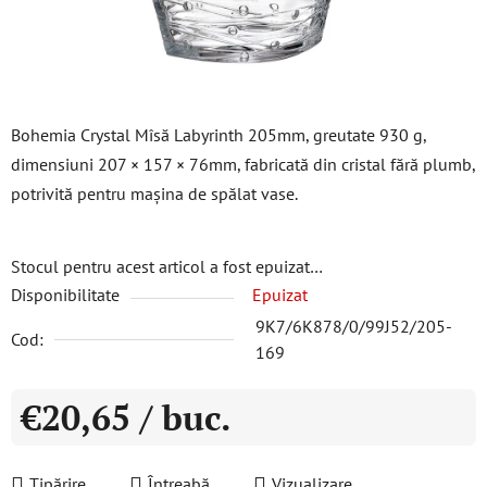
Bohemia Crystal Mîsă Labyrinth 205mm, greutate 930 g,
dimensiuni 207 × 157 × 76mm, fabricată din cristal fără plumb,
potrivită pentru mașina de spălat vase.
Stocul pentru acest articol a fost epuizat…
Disponibilitate
Epuizat
9K7/6K878/0/99J52/205-
Cod:
169
€20,65
/ buc.
Evaluare preţ:
Tipărire
Întreabă
Vizualizare