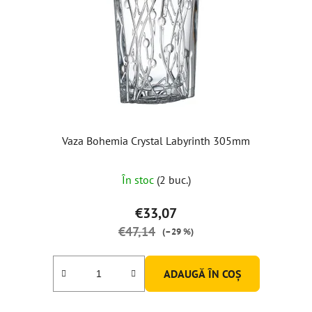
Vaza Bohemia Crystal Labyrinth 305mm
În stoc
(2 buc.)
€33,07
€47,14
(–29 %)
ADAUGĂ ÎN COŞ