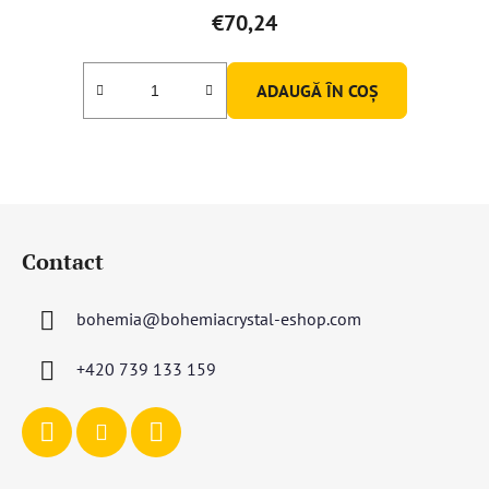
€70,24
ADAUGĂ ÎN COŞ
S
u
Contact
b
s
bohemia
@
bohemiacrystal-eshop.com
o
l
+420 739 133 159