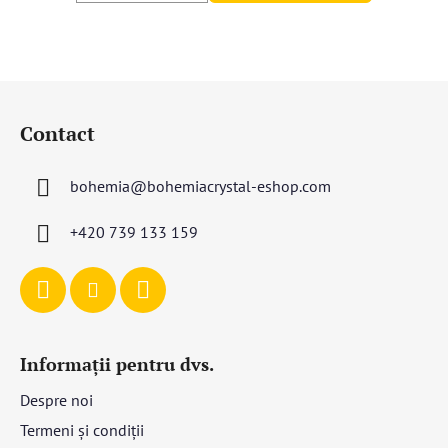
S
u
Contact
b
s
bohemia
@
bohemiacrystal-eshop.com
o
l
+420 739 133 159
Informații pentru dvs.
Despre noi
Termeni și condiții