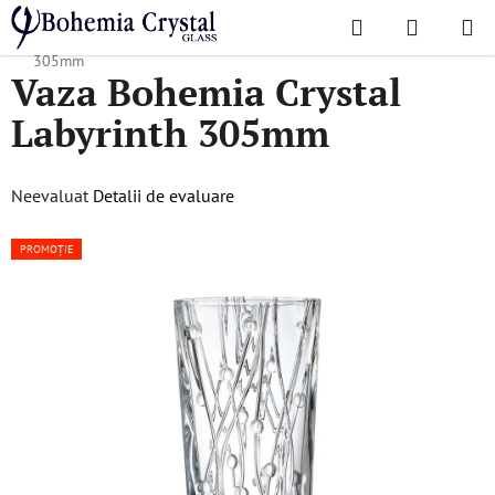
Treci
Căutare
COŞ
la
Acasă
/
Colecții populare
/
Labyrinth
/
Vaza Bohemia Crystal Labyrinth
DE
conținut
305mm
Vaza Bohemia Crystal
CUMPĂR
Labyrinth 305mm
Evaluarea
Neevaluat
Detalii de evaluare
medie
PROMOȚIE
a
produsului
este
0,0
din
5
stele.