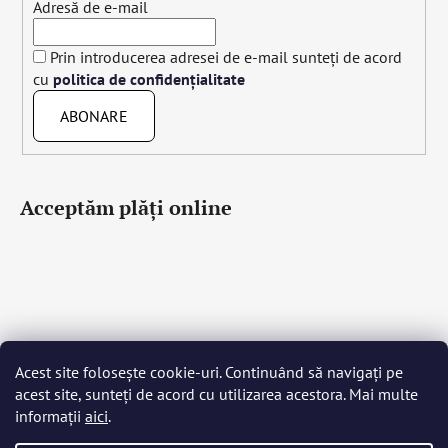
Adresă de e-mail
Prin introducerea adresei de e-mail sunteți de acord
cu
politica de confidențialitate
ABONARE
Acceptăm plăţi online
Acest site folosește cookie-uri. Continuând să navigați pe
Čeština
Slovenčina
English
Deutsch
Magyar
acest site, sunteți de acord cu utilizarea acestora. Mai multe
Język polski
Română
Italiano
Español
Français
informații
aici
.
Português
Български
Hrvatski
Slovenščina
Srpski
Nederlands
Українська
Ελληνικά
Svenska
Dansk