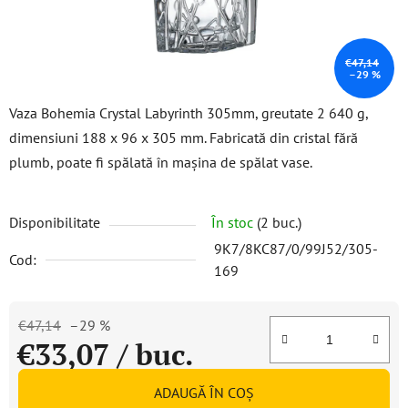
€47,14
–29 %
Vaza Bohemia Crystal Labyrinth 305mm, greutate 2 640 g,
dimensiuni 188 x 96 x 305 mm. Fabricată din cristal fără
plumb, poate fi spălată în mașina de spălat vase.
Disponibilitate
În stoc
(2 buc.)
9K7/8KC87/0/99J52/305-
Cod:
169
€47,14
–29 %
€33,07
/ buc.
Evaluare preţ:
ADAUGĂ ÎN COŞ