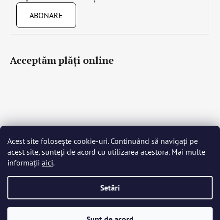
ABONARE
Acceptăm plăţi online
Acest site folosește cookie-uri. Continuând să navigați pe
Čeština
Slovenčina
English
Deutsch
Magyar
acest site, sunteți de acord cu utilizarea acestora. Mai multe
Język polski
Română
Italiano
Español
Français
informații
aici
.
Português
Български
Hrvatski
Slovenščina
Srpski
Nederlands
Українська
Ελληνικά
Svenska
Dansk
Setări
Creat de Shoptet
Sunt de acord