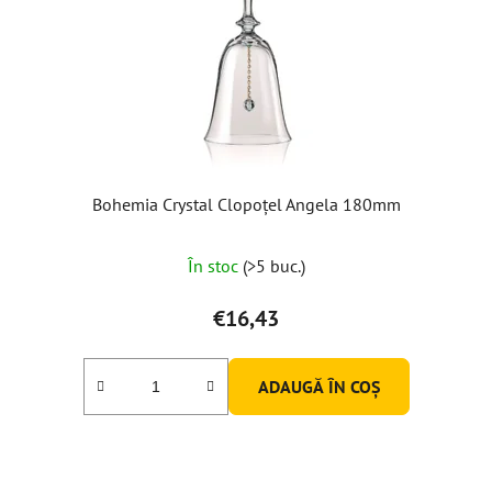
Bohemia Crystal Clopoțel Angela 180mm
Evaluarea
În stoc
(>5 buc.)
medie
a
€16,43
produsului
este
ADAUGĂ ÎN COŞ
5,0
din
5
stele.