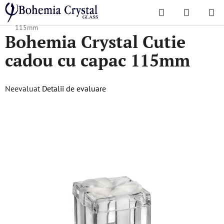
Treci
Căutare
COŞ
la
Acasă
/
Accesorii
/
Accesorii
/
Bohemia Crystal Cutie cadou cu capac
DE
conținut
115mm
Bohemia Crystal Cutie
CUMPĂR
cadou cu capac 115mm
Evaluarea
Neevaluat
Detalii de evaluare
medie
a
produsului
este
0,0
din
5
stele.