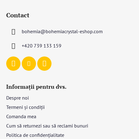
S
u
Contact
b
s
bohemia
@
bohemiacrystal-eshop.com
o
l
+420 739 133 159
Informații pentru dvs.
Despre noi
Termeni și condiții
Comanda mea
Cum să returnezi sau să reclami bunuri
Politica de confidențialitate