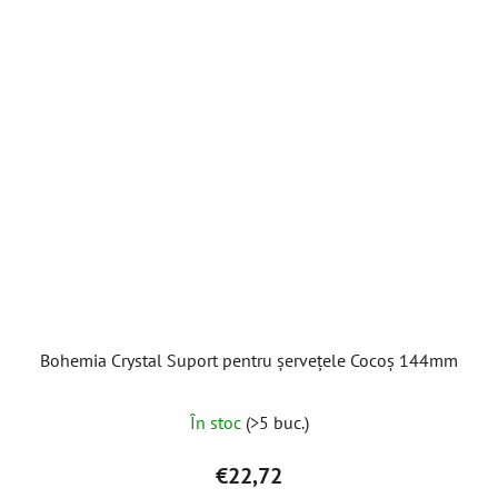
Bohemia Crystal Suport pentru șervețele Cocoș 144mm
Evaluarea
În stoc
(>5 buc.)
medie
a
€22,72
produsului