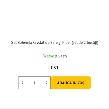
Set Bohemia Crystal de Sare și Piper (set de 2 bucăți)
Evaluarea
În stoc
(>5 set)
medie
a
€31
produsului
este
ADAUGĂ ÎN COŞ
5,0
din
5
stele.