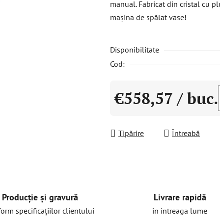
manual. Fabricat din cristal cu pl
este
mașina de spălat vase!
0,0
din
Disponibilitate
5
stele.
Cod:
€558,57
/ buc.
Evaluare preţ:
Tipărire
Întreabă
Livrare rapidă
Producție și gravură
în întreaga lume
orm specificațiilor clientului