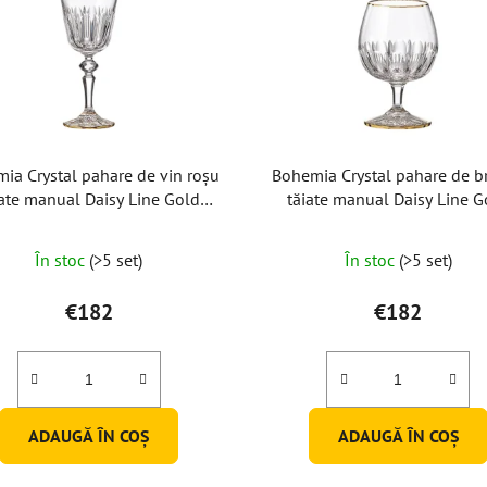
ia Crystal pahare de vin roșu
Bohemia Crystal pahare de b
iate manual Daisy Line Gold
tăiate manual Daisy Line G
220ml (set de 2 buc)
220ml (set de 2 buc)
În stoc
(>5 set)
În stoc
(>5 set)
€182
€182
ADAUGĂ ÎN COŞ
ADAUGĂ ÎN COŞ