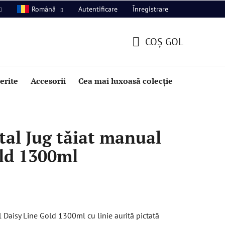
Autentificare
Înregistrare
Română
COŞ GOL
COŞ
DE
perite
Accesorii
Cea mai luxoasă colecție
Promoție
CUMPĂRĂTURI
al Jug tăiat manual
ld 1300ml
 Daisy Line Gold 1300ml cu linie aurită pictată