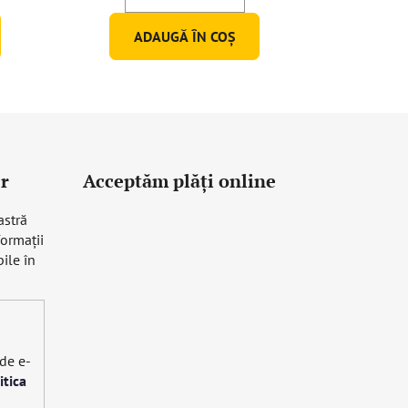
ADAUGĂ ÎN COŞ
r
Acceptăm plăţi online
astră
formaţii
ile în
 de e-
itica