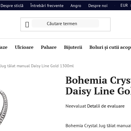
EUR
Despre sticlă
Întrebări frecvente
Angro
Despre noi
Contact
aze
Ulcioare
Pahare
Bijuterii
Boluri și cutii aco
 Jug tăiat manual Daisy Line Gold 1300ml
Bohemia Cryst
Daisy Line Go
Evaluarea
Neevaluat
Detalii de evaluare
medie
a
Bohemia Crystal Jug tăiat manual
produsului