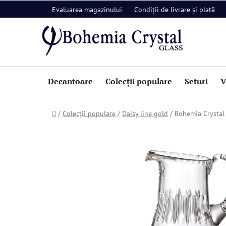
Treci
Evaluarea magazinului
Condiții de livrare și plată
la
conținut
Decantoare
Colecții populare
Seturi
V
Acasă
/
Colecții populare
/
Daisy line gold
/
Bohemia Crystal