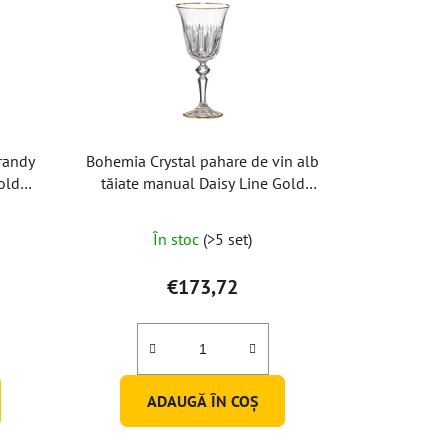
randy
Bohemia Crystal pahare de vin alb
old
tăiate manual Daisy Line Gold
170ml (set de 2 buc)
În stoc
(>5 set)
€173,72
ADAUGĂ ÎN COŞ