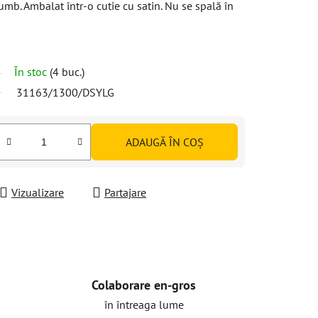
umb. Ambalat într-o cutie cu satin. Nu se spală în
În stoc
(4 buc.)
31163/1300/DSYLG
ADAUGĂ ÎN COŞ
Vizualizare
Partajare
Colaborare en-gros
în întreaga lume