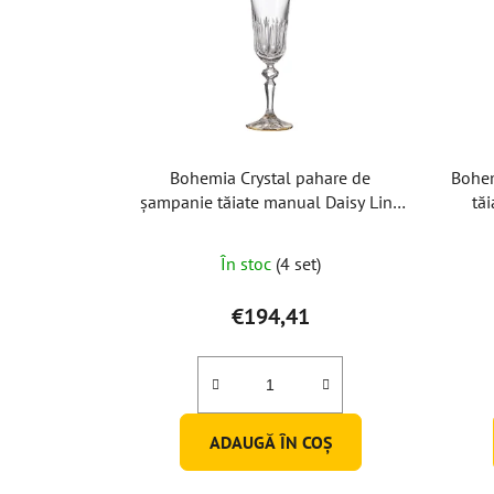
Bohemia Crystal pahare de
Bohem
șampanie tăiate manual Daisy Line
tă
Gold 150ml (set de 2 buc)
În stoc
(4 set)
€194,41
ADAUGĂ ÎN COŞ