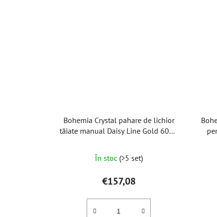
Bohemia Crystal pahare de lichior
Bohe
tăiate manual Daisy Line Gold 60ml
pe
(set de 2 buc)
În stoc
(>5 set)
€157,08