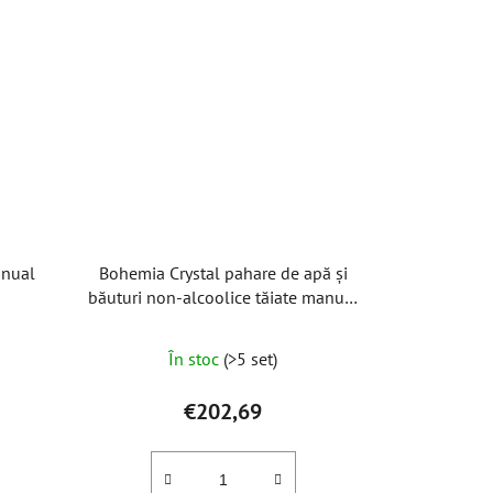
anual
Bohemia Crystal pahare de apă și
l
băuturi non-alcoolice tăiate manual
Daisy Line Gold 350ml (set de 2 buc)
În stoc
(>5 set)
€202,69