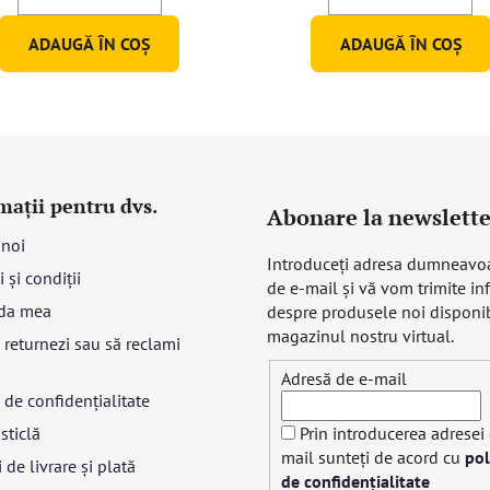
ADAUGĂ ÎN COŞ
ADAUGĂ ÎN COŞ
mații pentru dvs.
Abonare la newslette
 noi
Introduceţi adresa dumneavo
 și condiții
de e-mail şi vă vom trimite in
da mea
despre produsele noi disponib
magazinul nostru virtual.
returnezi sau să reclami
Adresă de e-mail
a de confidențialitate
sticlă
Prin introducerea adresei
mail sunteți de acord cu
pol
 de livrare și plată
de confidențialitate