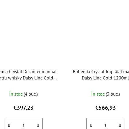
mia Crystal Decanter manual
Bohemia Crystal Jug tăiat m
ntru whisky Daisy Line Gold
Daisy Line Gold 1200m
800ml
În stoc
(4 buc.)
În stoc
(3 buc.)
€397,23
€566,93