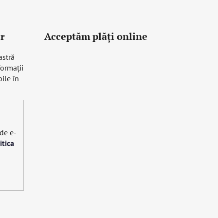
r
Acceptăm plăţi online
astră
formaţii
ile în
 de e-
itica