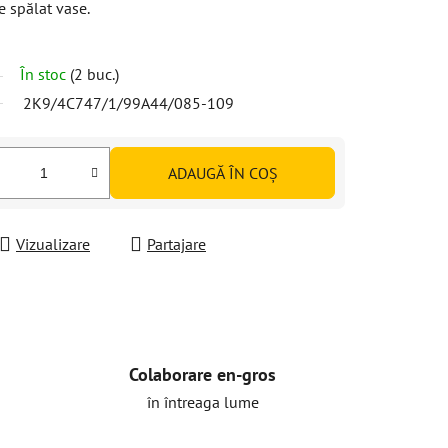
e spălat vase.
În stoc
(2 buc.)
2K9/4C747/1/99A44/085-109
ADAUGĂ ÎN COŞ
Vizualizare
Partajare
Colaborare en-gros
în întreaga lume