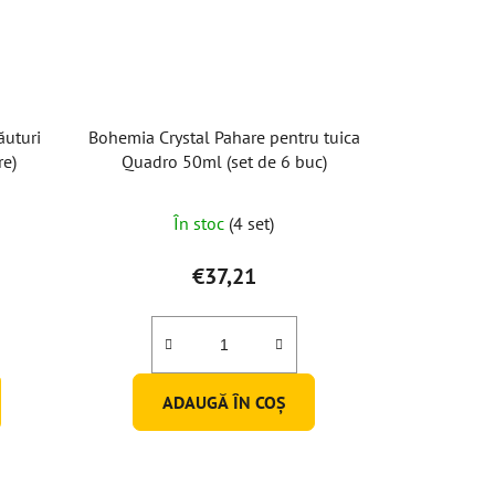
ăuturi
Bohemia Crystal Pahare pentru tuica
re)
Quadro 50ml (set de 6 buc)
În stoc
(4 set)
€37,21
ADAUGĂ ÎN COŞ