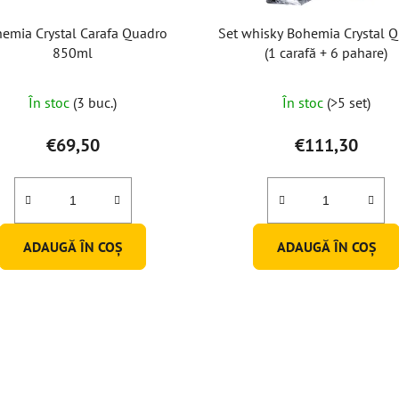
emia Crystal Carafa Quadro
Set whisky Bohemia Crystal 
850ml
(1 carafă + 6 pahare)
Evaluarea
În stoc
(3 buc.)
În stoc
(>5 set)
medie
a
€69,50
€111,30
produsului
este
5,0
din
ADAUGĂ ÎN COŞ
ADAUGĂ ÎN COŞ
5
stele.