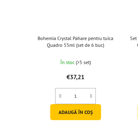
Bohemia Crystal Pahare pentru tuica
Set
Quadro 55ml (set de 6 buc)
Evaluarea
În stoc
(>5 set)
medie
a
€37,21
produsului
este
5,0
din
ADAUGĂ ÎN COŞ
5
stele.