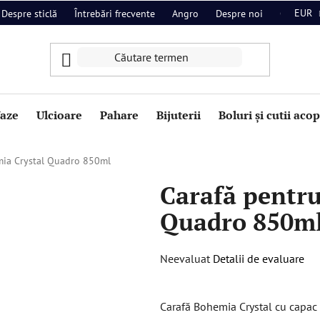
EUR
Despre sticlă
Întrebări frecvente
Angro
Despre noi
Contact
aze
Ulcioare
Pahare
Bijuterii
Boluri și cutii aco
mia Crystal Quadro 850ml
Carafă pentru
Quadro 850m
Evaluarea
Neevaluat
Detalii de evaluare
medie
a
Carafă Bohemia Crystal cu capac
produsului