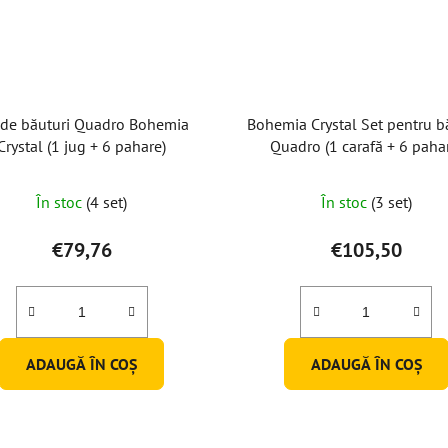
 de băuturi Quadro Bohemia
Bohemia Crystal Set pentru b
Crystal (1 jug + 6 pahare)
Quadro (1 carafă + 6 paha
Evaluarea
În stoc
(4 set)
În stoc
(3 set)
medie
a
€79,76
€105,50
produsului
este
5,0
din
ADAUGĂ ÎN COŞ
ADAUGĂ ÎN COŞ
5
stele.