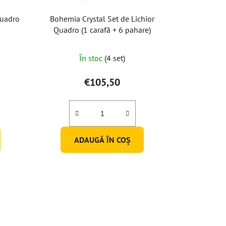
Quadro
Bohemia Crystal Set de Lichior
Quadro (1 carafă + 6 pahare)
În stoc
(4 set)
€105,50
ADAUGĂ ÎN COŞ