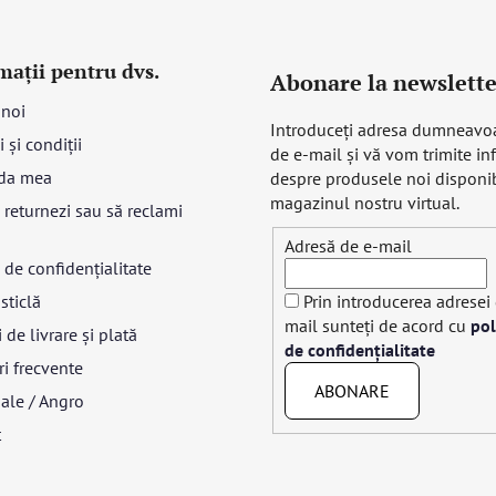
mații pentru dvs.
Abonare la newslette
 noi
Introduceţi adresa dumneavo
 și condiții
de e-mail şi vă vom trimite in
da mea
despre produsele noi disponib
magazinul nostru virtual.
returnezi sau să reclami
Adresă de e-mail
a de confidențialitate
sticlă
Prin introducerea adresei
mail sunteți de acord cu
pol
 de livrare și plată
de confidențialitate
ri frecvente
ABONARE
ale / Angro
t