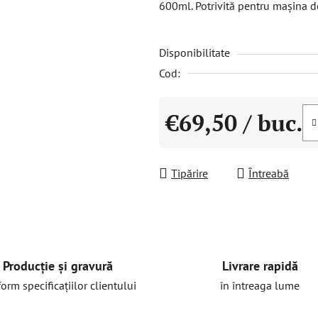
600ml. Potrivită pentru mașina d
este
0,0
Disponibilitate
din
5
Cod:
stele.
€69,50
/ buc.
Evaluare preţ:
Tipărire
Întreabă
Livrare rapidă
Producție și gravură
în întreaga lume
orm specificațiilor clientului