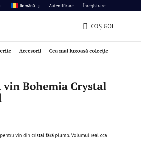
Autentificare
Înregistrare
Română
COŞ GOL
COŞ
DE
perite
Accesorii
Cea mai luxoasă colecție
Promoție
CUMPĂRĂTURI
 vin Bohemia Crystal
l
 pentru vin din
cristal fără plumb
. Volumul real cca