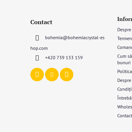
S
u
Infor
Contact
b
Despre
s
bohemia
@
bohemiacrystal-es
Termeni
o
l
Coman
hop.com
Cum să 
+420 739 133 159
bunuri
Politic
Despre 
Condiții
Întrebă
Wholes
Contac