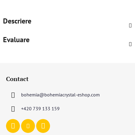
Descriere
Evaluare
S
u
Contact
b
s
bohemia
@
bohemiacrystal-eshop.com
o
l
+420 739 133 159