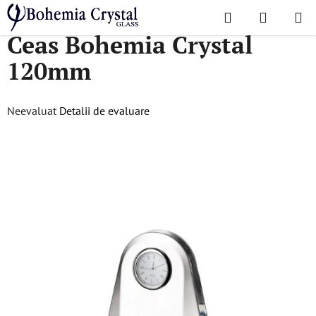
Treci
Căutare
COŞ
la
Acasă
/
Accesorii
/
Ceas
/
Ceas Bohemia Crystal 120mm
Ceas Bohemia Crystal
DE
conținut
120mm
CUMPĂR
Evaluarea
Neevaluat
Detalii de evaluare
medie
a
produsului
este
0,0
din
5
stele.