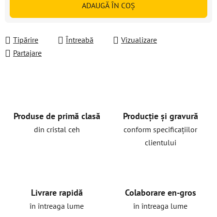
ADAUGĂ ÎN COŞ
Tipărire
Întreabă
Vizualizare
Partajare
Produse de primă clasă
Producție și gravură
din cristal ceh
conform specificațiilor
clientului
Livrare rapidă
Colaborare en-gros
în întreaga lume
în întreaga lume