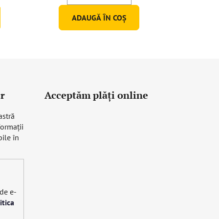
ADAUGĂ ÎN COŞ
r
Acceptăm plăţi online
astră
formaţii
ile în
 de e-
itica