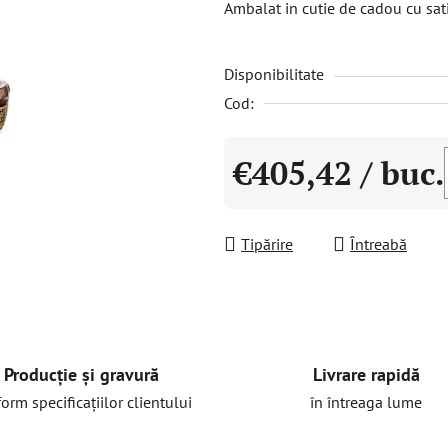
Ambalat in cutie de cadou cu sati
este
0,0
Disponibilitate
din
5
Cod:
stele.
€405,42
/ buc.
Evaluare preţ:
Tipărire
Întreabă
Livrare rapidă
Producție și gravură
în întreaga lume
orm specificațiilor clientului