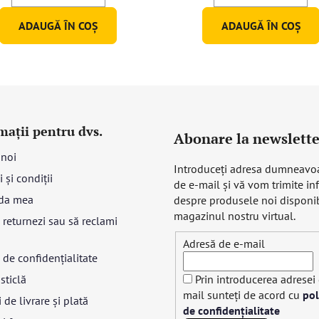
ADAUGĂ ÎN COŞ
ADAUGĂ ÎN COŞ
mații pentru dvs.
Abonare la newslette
 noi
Introduceţi adresa dumneavo
 și condiții
de e-mail şi vă vom trimite in
da mea
despre produsele noi disponib
magazinul nostru virtual.
returnezi sau să reclami
Adresă de e-mail
a de confidențialitate
sticlă
Prin introducerea adresei
mail sunteți de acord cu
pol
 de livrare și plată
de confidențialitate