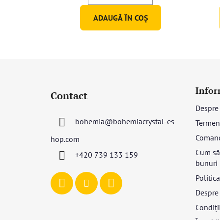
ADAUGĂ ÎN COŞ
S
u
Infor
Contact
b
Despre
s
bohemia
@
bohemiacrystal-es
Termeni
o
l
Coman
hop.com
Cum să 
+420 739 133 159
bunuri
Politic
Despre 
Condiții