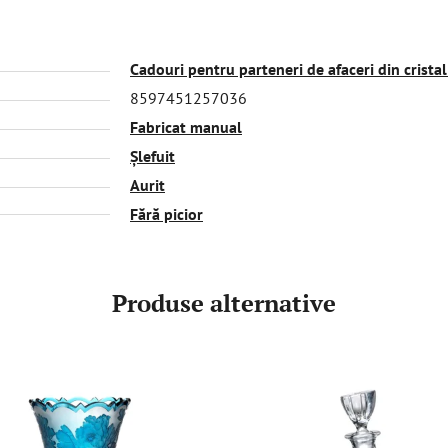
Cadouri pentru parteneri de afaceri din cristal
8597451257036
Fabricat manual
Șlefuit
Aurit
Fără picior
Produse alternative