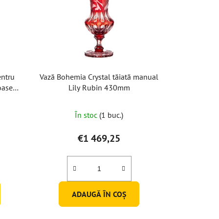
entru
Vază Bohemia Crystal tăiată manual
oase
Lily Rubin 430mm
În stoc
(1 buc.)
€1 469,25
ADAUGĂ ÎN COŞ