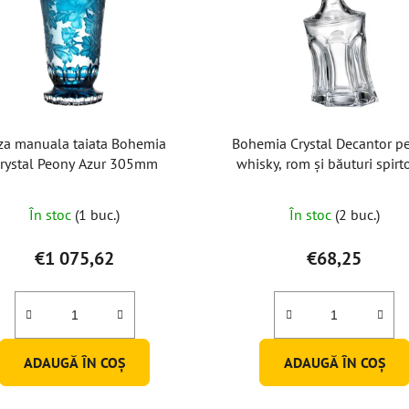
za manuala taiata Bohemia
Bohemia Crystal Decantor p
rystal Peony Azur 305mm
whisky, rom și băuturi spirt
Acapulco 700ml
În stoc
(1 buc.)
În stoc
(2 buc.)
€1 075,62
€68,25
ADAUGĂ ÎN COŞ
ADAUGĂ ÎN COŞ