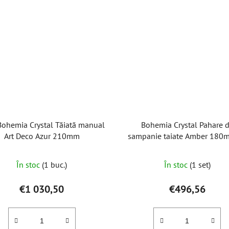
Bohemia Crystal Tăiată manual
Bohemia Crystal Pahare 
Art Deco Azur 210mm
sampanie taiate Amber 180ml
de 2)
În stoc
(1 buc.)
În stoc
(1 set)
€1 030,50
€496,56