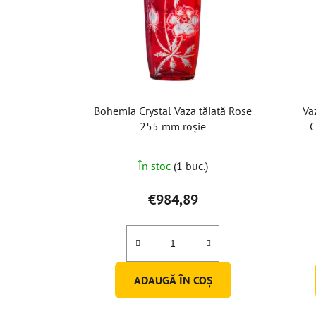
Bohemia Crystal Vaza tăiată Rose
Va
255 mm roșie
C
În stoc
(1 buc.)
€984,89
ADAUGĂ ÎN COŞ