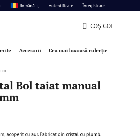
Autentificare
Înregistrare
Română
COŞ GOL
COŞ
DE
perite
Accesorii
Cea mai luxoasă colecție
Promoție
CUMPĂRĂTURI
5mm
al Bol taiat manual
5mm
, acoperit cu aur. Fabricat din
cristal cu plumb
.