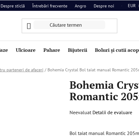
EUR
Despre sticlă
Întrebări frecvente
Angro
Despre noi
Contact
aze
Ulcioare
Pahare
Bijuterii
Boluri și cutii aco
ru parteneri de afaceri
/
Bohemia Crystal Bol taiat manual Romantic 20
Bohemia Cryst
Romantic 20
Evaluarea
Neevaluat
Detalii de evaluare
medie
a
Bol taiat manual Romantic 205mm
produsului