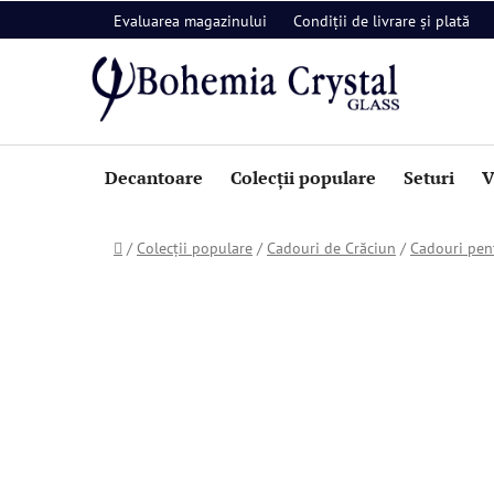
Treci
Evaluarea magazinului
Condiții de livrare și plată
la
conținut
Decantoare
Colecții populare
Seturi
V
Acasă
/
Colecții populare
/
Cadouri de Crăciun
/
Cadouri pent