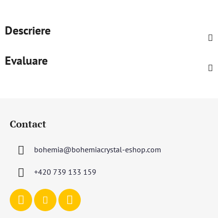
Descriere
Evaluare
S
u
Contact
b
s
bohemia
@
bohemiacrystal-eshop.com
o
l
+420 739 133 159