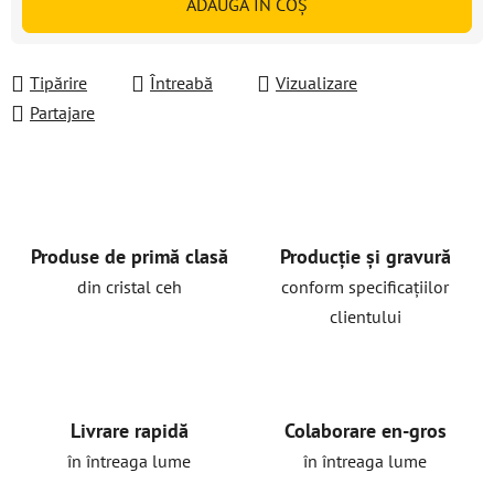
ADAUGĂ ÎN COŞ
Tipărire
Întreabă
Vizualizare
Partajare
Produse de primă clasă
Producție și gravură
din cristal ceh
conform specificațiilor
clientului
Livrare rapidă
Colaborare en-gros
în întreaga lume
în întreaga lume