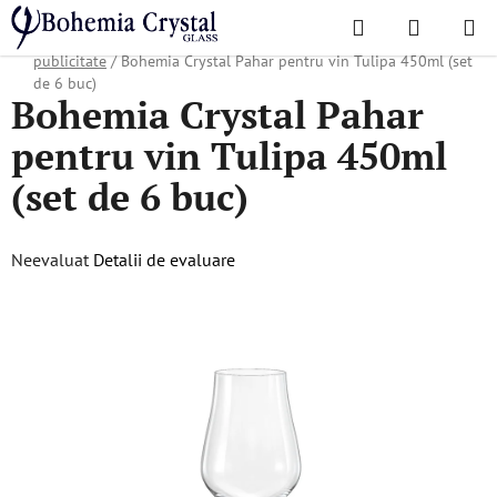
Treci
Căutare
COŞ
la
Acasă
/
Colecții populare
/
Produse pentru companii și agenții de
DE
conținut
publicitate
/
Bohemia Crystal Pahar pentru vin Tulipa 450ml (set
de 6 buc)
Bohemia Crystal Pahar
CUMPĂR
pentru vin Tulipa 450ml
(set de 6 buc)
Evaluarea
Neevaluat
Detalii de evaluare
medie
a
produsului
este
0,0
din
5