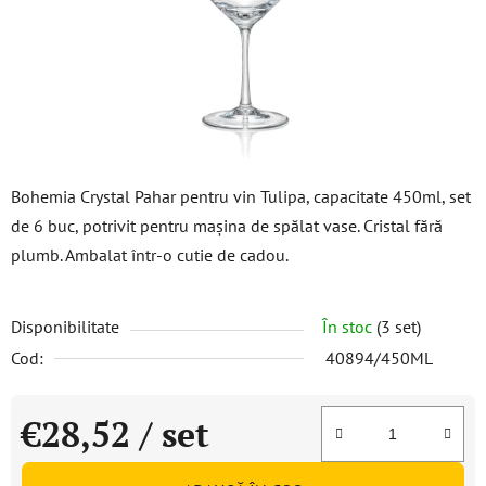
stele.
Bohemia Crystal Pahar pentru vin Tulipa, capacitate 450ml, set
de 6 buc, potrivit pentru mașina de spălat vase. Cristal fără
plumb. Ambalat într-o cutie de cadou.
Disponibilitate
În stoc
(3 set)
Cod:
40894/450ML
€28,52
/ set
Evaluare preţ: