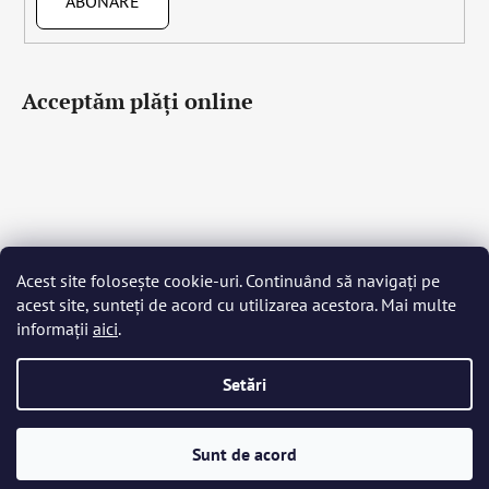
ABONARE
Acceptăm plăţi online
Acest site folosește cookie-uri. Continuând să navigați pe
Čeština
Slovenčina
English
Deutsch
Magyar
acest site, sunteți de acord cu utilizarea acestora. Mai multe
Język polski
Română
Italiano
Español
Français
informații
aici
.
Português
Български
Hrvatski
Slovenščina
Srpski
Nederlands
Українська
Ελληνικά
Svenska
Dansk
Setări
Creat de Shoptet
Sunt de acord
Drepturi de autor 2026
Bohemia Crystal Glass
. Toate
drepturile rezervate.