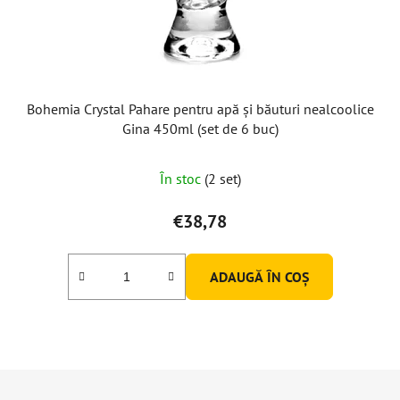
Bohemia Crystal Pahare pentru apă și băuturi nealcoolice
Gina 450ml (set de 6 buc)
În stoc
(2 set)
€38,78
ADAUGĂ ÎN COŞ
S