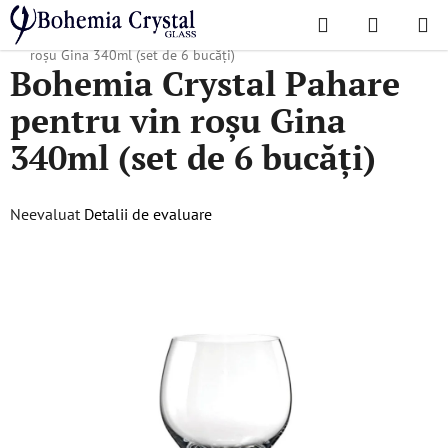
Treci
Căutare
COŞ
la
Acasă
/
Colecții populare
/
Gina
/
Bohemia Crystal Pahare pentru vin
DE
conținut
roșu Gina 340ml (set de 6 bucăți)
Bohemia Crystal Pahare
CUMPĂR
pentru vin roșu Gina
340ml (set de 6 bucăți)
Evaluarea
Neevaluat
Detalii de evaluare
medie
a
produsului
este
0,0
din
5
stele.