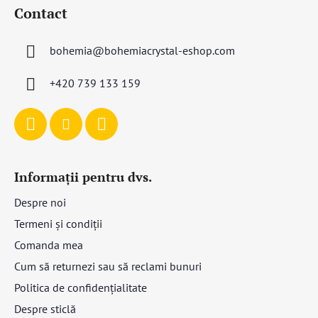
u
Contact
b
s
bohemia
@
bohemiacrystal-eshop.com
o
l
+420 739 133 159
Informații pentru dvs.
Despre noi
Termeni și condiții
Comanda mea
Cum să returnezi sau să reclami bunuri
Politica de confidențialitate
Despre sticlă