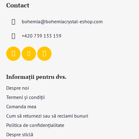
u
Contact
b
s
bohemia
@
bohemiacrystal-eshop.com
o
l
+420 739 133 159
Informații pentru dvs.
Despre noi
Termeni și condiții
Comanda mea
Cum să returnezi sau să reclami bunuri
Politica de confidențialitate
Despre sticlă