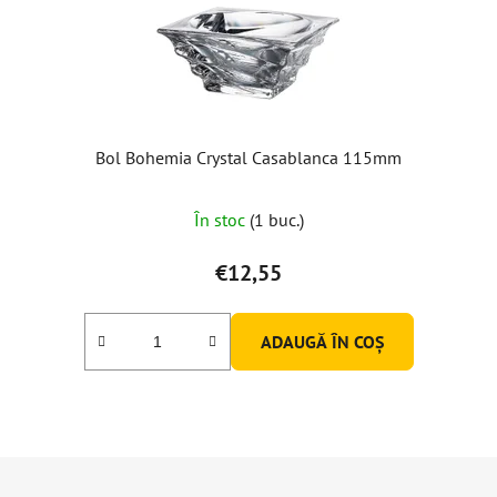
Bol Bohemia Crystal Casablanca 115mm
În stoc
(1 buc.)
€12,55
ADAUGĂ ÎN COŞ
S