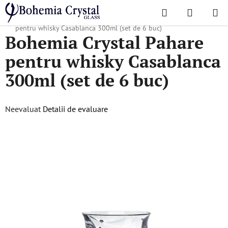
Treci
Căutare
COŞ
la
Acasă
/
Colecții populare
/
Casablanca
/
Bohemia Crystal Pahare
DE
conținut
pentru whisky Casablanca 300ml (set de 6 buc)
Bohemia Crystal Pahare
CUMPĂR
pentru whisky Casablanca
300ml (set de 6 buc)
Evaluarea
Neevaluat
Detalii de evaluare
medie
a
produsului
este
0,0
din
5
stele.