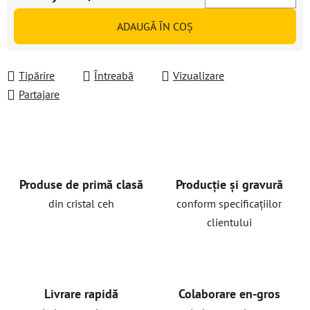
Evaluare preţ:
ADAUGĂ ÎN COŞ
Tipărire
Întreabă
Vizualizare
Partajare
Produse de primă clasă
Producție și gravură
din cristal ceh
conform specificațiilor
clientului
Livrare rapidă
Colaborare en-gros