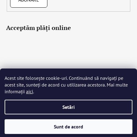
Acceptăm plăţi online
Acest site folosește cookie-uri. Continuând să navigați pe
Čeština
Slovenčina
English
Deutsch
Magyar
acest site, sunteți de acord cu utilizarea acestora. Mai multe
Język polski
Română
Italiano
Español
Français
informații
aici
.
Português
Български
Hrvatski
Slovenščina
Srpski
Nederlands
Українська
Ελληνικά
Svenska
Dansk
Setări
Creat de Shoptet
Sunt de acord
Drepturi de autor 2026
Bohemia Crystal Glass
. Toate
drepturile rezervate.