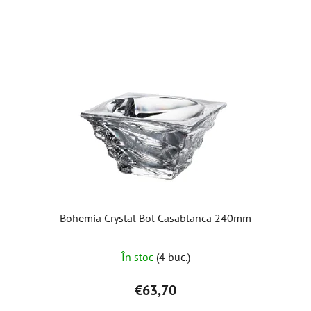
Bohemia Crystal Bol Casablanca 240mm
Evaluarea
În stoc
(4 buc.)
medie
a
€63,70
produsului