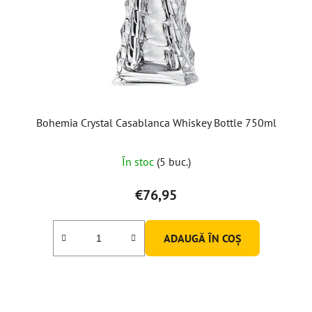
Bohemia Crystal Casablanca Whiskey Bottle 750ml
Evaluarea
În stoc
(5 buc.)
medie
a
€76,95
produsului
este
ADAUGĂ ÎN COŞ
5,0
din
5
stele.