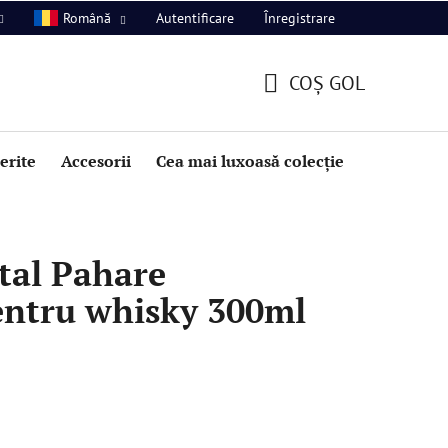
Autentificare
Înregistrare
Română
COŞ GOL
COŞ
DE
perite
Accesorii
Cea mai luxoasă colecție
Promoție
CUMPĂRĂTURI
tal Pahare
entru whisky 300ml