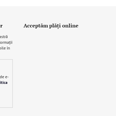
r
Acceptăm plăţi online
astră
formaţii
ile în
 de e-
itica