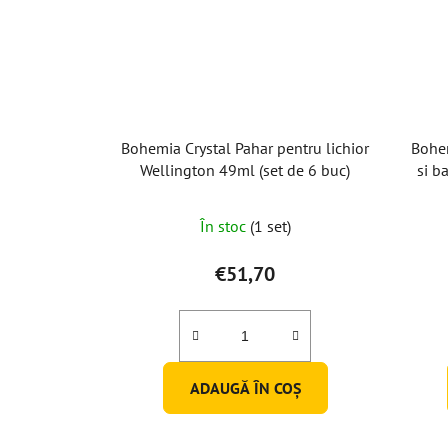
Bohemia Crystal Pahar pentru lichior
Bohem
Wellington 49ml (set de 6 buc)
si b
Evaluarea
În stoc
(1 set)
medie
a
€51,70
produsului
este
5,0
din
ADAUGĂ ÎN COŞ
5
stele.