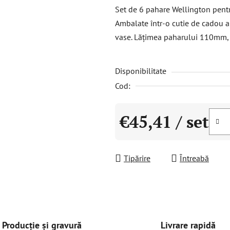
a
Set de 6 pahare Wellington pent
produsului
Ambalate într-o cutie de cadou al
este
vase. Lățimea paharului 110mm,
0,0
din
Disponibilitate
5
stele.
Cod:
€45,41
/ set
Evaluare preţ:
Tipărire
Întreabă
Livrare rapidă
Producție și gravură