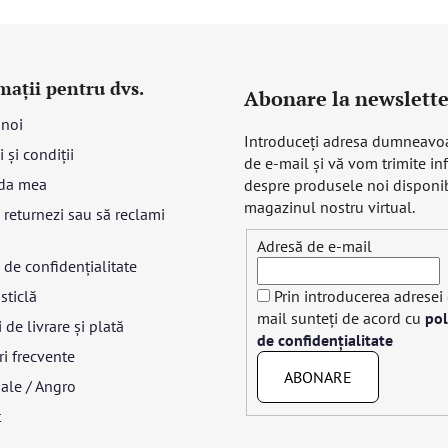
mații pentru dvs.
Abonare la newslette
 noi
Introduceţi adresa dumneavo
 și condiții
de e-mail şi vă vom trimite in
da mea
despre produsele noi disponib
magazinul nostru virtual.
returnezi sau să reclami
Adresă de e-mail
a de confidențialitate
sticlă
Prin introducerea adresei
mail sunteți de acord cu
pol
 de livrare și plată
de confidențialitate
ri frecvente
ABONARE
ale / Angro
t