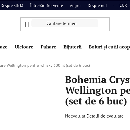
EUR
Despre sticlă
Întrebări frecvente
Angro
Despre noi
Contact
aze
Ulcioare
Pahare
Bijuterii
Boluri și cutii aco
are Wellington pentru whisky 300ml (set de 6 buc)
Bohemia Crys
Wellington p
(set de 6 buc)
Evaluarea
Neevaluat
Detalii de evaluare
medie