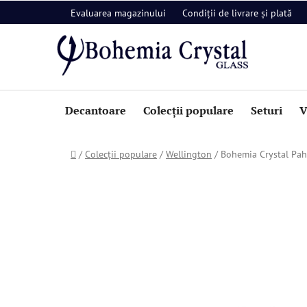
Treci
Evaluarea magazinului
Condiții de livrare și plată
la
conținut
Decantoare
Colecții populare
Seturi
V
Acasă
/
Colecții populare
/
Wellington
/
Bohemia Crystal Pah