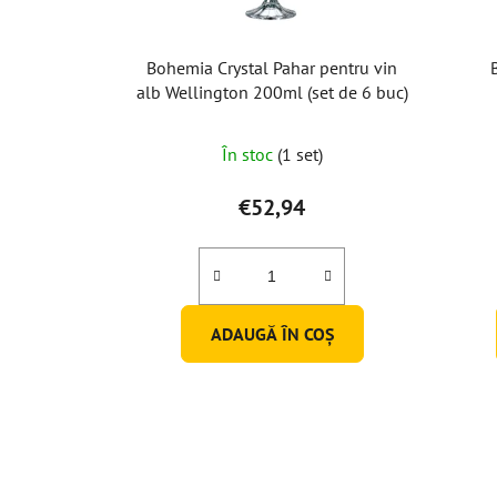
Bohemia Crystal Pahar pentru vin
alb Wellington 200ml (set de 6 buc)
Evaluarea
În stoc
(1 set)
medie
a
€52,94
produsului
este
5,0
din
ADAUGĂ ÎN COŞ
5
stele.