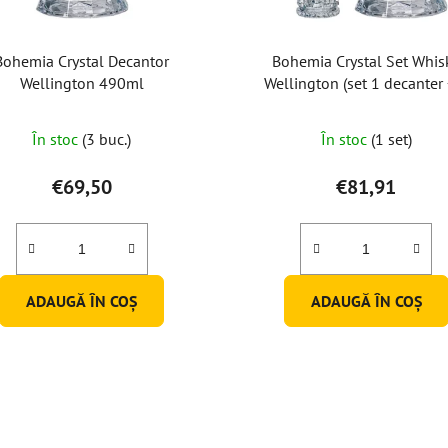
Bohemia Crystal Decantor
Bohemia Crystal Set Whis
Wellington 490ml
Wellington (set 1 decanter 
pahare)
În stoc
(3 buc.)
În stoc
(1 set)
€69,50
€81,91
ADAUGĂ ÎN COŞ
ADAUGĂ ÎN COŞ