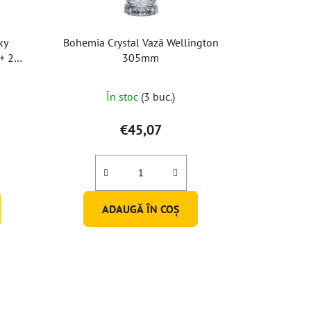
ky
Bohemia Crystal Vazã Wellington
+ 2
305mm
În stoc
(3 buc.)
€45,07
ADAUGĂ ÎN COŞ