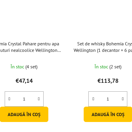
ia Crystal Pahare pentru apa
Set de whisky Bohemia Cry
auturi nealcoolice Wellington
Wellington (1 decantor + 6 p
340ml (set de 6)
de whisky)
Evaluarea
În stoc
(4 set)
În stoc
(2 set)
medie
a
€47,14
€113,78
produsului
este
5,0
din
ADAUGĂ ÎN COŞ
ADAUGĂ ÎN COŞ
5
stele.