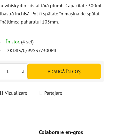
ru whisky din
cristal fără plumb
. Capacitate 300ml.
bastră închisă. Pot fi spălate în mașina de spălat
 înălțimea paharului 105mm.
În stoc
(4 set)
2KD83/0/99S37/300ML
ADAUGĂ ÎN COŞ
Vizualizare
Partajare
Colaborare en-gros