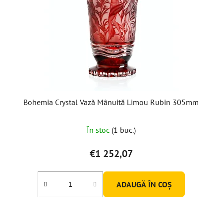
Bohemia Crystal Vazã Mânuită Limou Rubin 305mm
În stoc
(1 buc.)
€1 252,07
ADAUGĂ ÎN COŞ