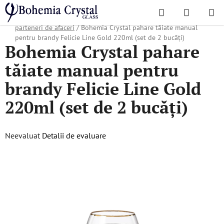
Treci
Căutare
COŞ
la
Acasă
/
Colecții populare
/
Cadouri de Crăciun
/
Cadouri pentru
DE
conținut
parteneri de afaceri
/
Bohemia Crystal pahare tăiate manual
pentru brandy Felicie Line Gold 220ml (set de 2 bucăți)
Bohemia Crystal pahare
CUMPĂR
tăiate manual pentru
brandy Felicie Line Gold
220ml (set de 2 bucăți)
Evaluarea
Neevaluat
Detalii de evaluare
medie
a
produsului
este
0,0
din