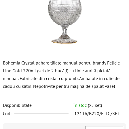
5
stele.
Bohemia Crystal pahare tăiate manual pentru brandy Felicie
Line Gold 220ml (set de 2 bucăți) cu linie aurită pictată
manual. Fabricate din
cristal cu plumb
. Ambalate în cutie de
cadou cu satin. Nepotrivite pentru mașina de spălat vase!
Disponibilitate
În stoc
(>5 set)
Cod:
12116/B220/FLLG/SET