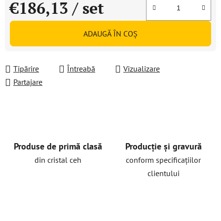
€186,13
/ set
Evaluare preţ:
ADAUGĂ ÎN COŞ
Tipărire
Întreabă
Vizualizare
Partajare
Produse de primă clasă
Producție și gravură
din cristal ceh
conform specificațiilor
clientului