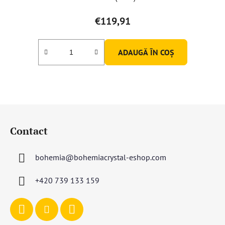
€119,91
ADAUGĂ ÎN COŞ
S
u
Contact
b
s
bohemia
@
bohemiacrystal-eshop.com
o
l
+420 739 133 159