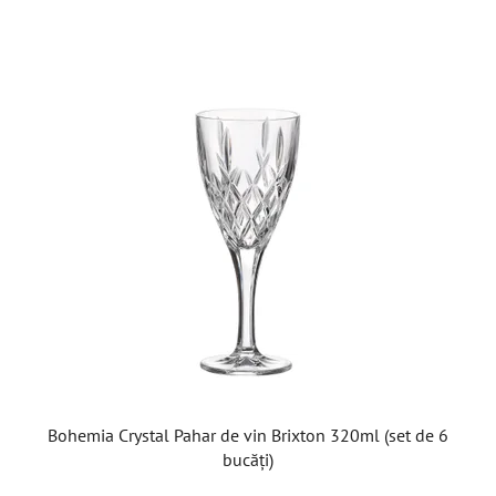
din
5
stele.
Bohemia Crystal Pahar de vin Brixton 320ml (set de 6
bucăți)