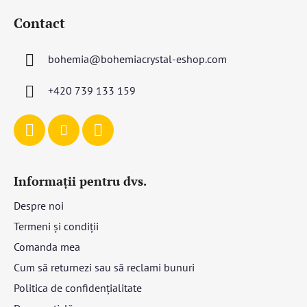
u
Contact
b
s
bohemia
@
bohemiacrystal-eshop.com
o
l
+420 739 133 159
Informații pentru dvs.
Despre noi
Termeni și condiții
Comanda mea
Cum să returnezi sau să reclami bunuri
Politica de confidențialitate