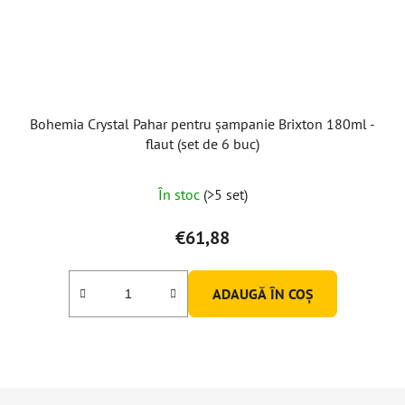
Bohemia Crystal Pahar pentru șampanie Brixton 180ml -
flaut (set de 6 buc)
În stoc
(>5 set)
€61,88
ADAUGĂ ÎN COŞ
S