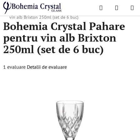
Treci
Căutare
COŞ
la
Acasă
/
Colecții populare
/
Brixton
/
Bohemia Crystal Pahare pentru
DE
conținut
vin alb Brixton 250ml (set de 6 buc)
Bohemia Crystal Pahare
CUMPĂR
pentru vin alb Brixton
250ml (set de 6 buc)
Evaluarea
1 evaluare
Detalii de evaluare
medie
a
produsului
este
3,0
din
5
stele.