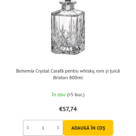
Bohemia Crystal Carafă pentru whisky, rom și țuică
Brixton 800ml
Evaluarea
În stoc
(>5 buc.)
medie
a
€57,74
produsului
este
ADAUGĂ ÎN COŞ
5,0