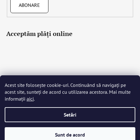
ABONARE
Acceptăm plăţi online
Acest site folosește cookie-uri. Continuând să navigați pe
Čeština
Slovenčina
English
Deutsch
Magyar
acest site, sunteți de acord cu utilizarea acestora. Mai multe
Język polski
Română
Italiano
Español
Français
informații
aici
.
Português
Български
Hrvatski
Slovenščina
Srpski
Nederlands
Українська
Ελληνικά
Svenska
Dansk
Setări
Creat de Shoptet
Sunt de acord
Drepturi de autor 2026
Bohemia Crystal Glass
. Toate