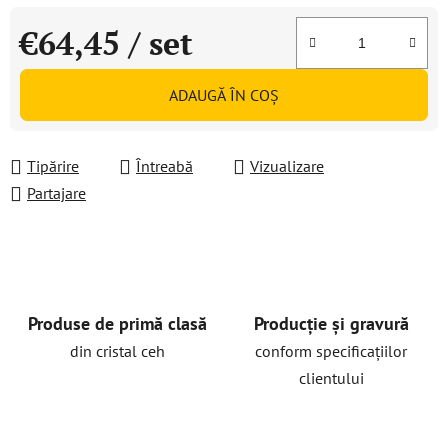
€64,45
/ set
Evaluare preţ:
ADAUGĂ ÎN COŞ
Tipărire
Întreabă
Vizualizare
Partajare
Produse de primă clasă
Producție și gravură
din cristal ceh
conform specificațiilor
clientului