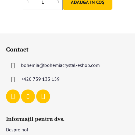
ADAUGĂ ÎN COŞ
S
u
Contact
b
s
bohemia
@
bohemiacrystal-eshop.com
o
l
+420 739 133 159
Informații pentru dvs.
Despre noi