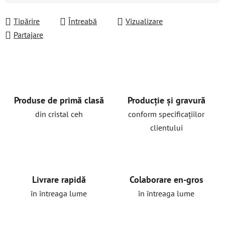
Tipărire
Întreabă
Vizualizare
Partajare
Produse de primă clasă
Producție și gravură
din cristal ceh
conform specificațiilor
clientului
Livrare rapidă
Colaborare en-gros
în întreaga lume
în întreaga lume