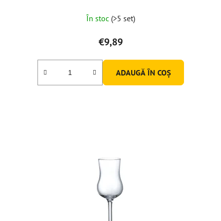
Evaluarea
În stoc
(>5 set)
medie
a
€9,89
produsului
este
ADAUGĂ ÎN COŞ
5,0
din
5
stele.