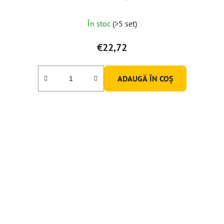
În stoc
(>5 set)
€22,72
ADAUGĂ ÎN COŞ