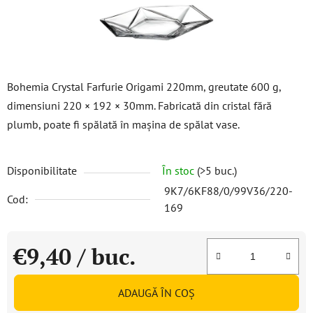
Bohemia Crystal Farfurie Origami 220mm, greutate 600 g,
dimensiuni 220 × 192 × 30mm. Fabricată din cristal fără
plumb, poate fi spălată în mașina de spălat vase.
Disponibilitate
În stoc
(>5 buc.)
9K7/6KF88/0/99V36/220-
Cod:
169
€9,40
/ buc.
Evaluare preţ:
ADAUGĂ ÎN COŞ