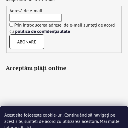
Adresă de e-mail
Prin introducerea adresei de e-mail sunteți de acord
cu
politica de confidențialitate
ABONARE
Acceptăm plăţi online
Acest site folosește cookie-uri. Continuând să navigați pe
Čeština
Slovenčina
English
Deutsch
Magyar
acest site, sunteți de acord cu utilizarea acestora. Mai multe
Język polski
Română
Italiano
Español
Français
informații
aici
.
Português
Български
Hrvatski
Slovenščina
Srpski