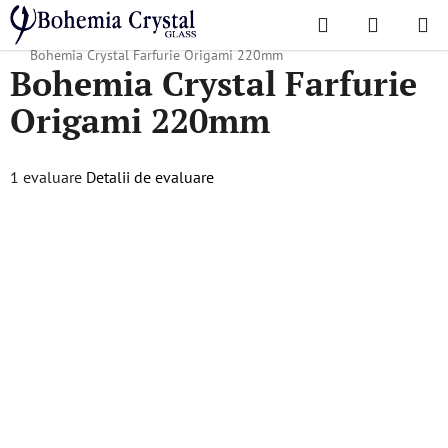
Treci
Căutare
COŞ
la
Acasă
/
Colecții populare
/
Cadouri de Crăciun
/
Produse de Crăciun
/
DE
conținut
Bohemia Crystal Farfurie Origami 220mm
Bohemia Crystal Farfurie
CUMPĂR
Origami 220mm
Evaluarea
1 evaluare
Detalii de evaluare
medie
a
produsului
este
5,0
din
5
stele.