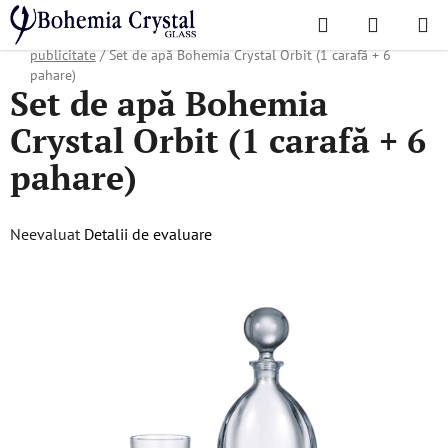
Treci
Căutare
COŞ
la
Acasă
/
Colecții populare
/
Produse pentru companii și agenții de
DE
conținut
publicitate
/
Set de apă Bohemia Crystal Orbit (1 carafă + 6
pahare)
Set de apă Bohemia
CUMPĂR
Crystal Orbit (1 carafă + 6
pahare)
Evaluarea
Neevaluat
Detalii de evaluare
medie
a
produsului
este
0,0
din
5