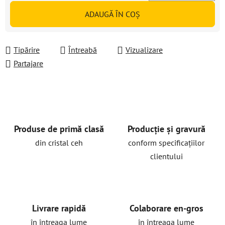
Evaluare preţ:
ADAUGĂ ÎN COŞ
Tipărire
Întreabă
Vizualizare
Partajare
Produse de primă clasă
Producție și gravură
din cristal ceh
conform specificațiilor
clientului
Livrare rapidă
Colaborare en-gros
în întreaga lume
în întreaga lume