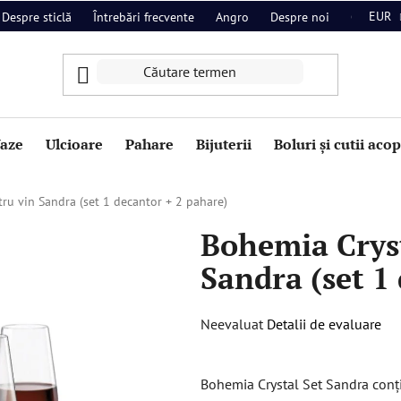
EUR
Despre sticlă
Întrebări frecvente
Angro
Despre noi
Contact
aze
Ulcioare
Pahare
Bijuterii
Boluri și cutii aco
ru vin Sandra (set 1 decantor + 2 pahare)
Bohemia Cryst
Sandra (set 1
Evaluarea
Neevaluat
Detalii de evaluare
medie
a
Bohemia Crystal Set Sandra conți
produsului