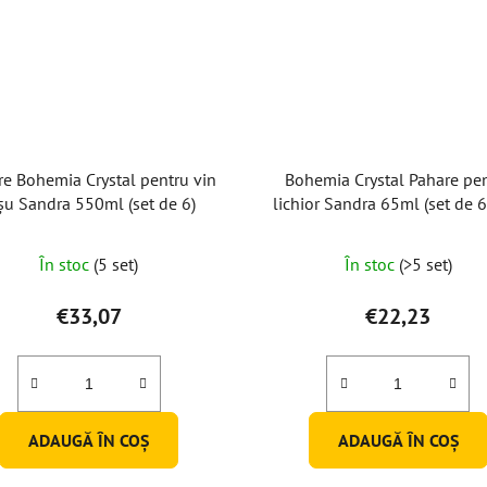
re Bohemia Crystal pentru vin
Bohemia Crystal Pahare pe
șu Sandra 550ml (set de 6)
lichior Sandra 65ml (set de 6
În stoc
(5 set)
În stoc
(>5 set)
€33,07
€22,23
ADAUGĂ ÎN COŞ
ADAUGĂ ÎN COŞ