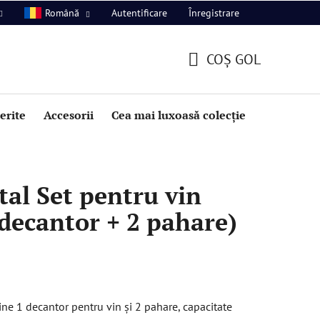
Autentificare
Înregistrare
Română
COŞ GOL
COŞ
DE
perite
Accesorii
Cea mai luxoasă colecție
Promoție
CUMPĂRĂTURI
al Set pentru vin
 decantor + 2 pahare)
ne 1 decantor pentru vin și 2 pahare, capacitate