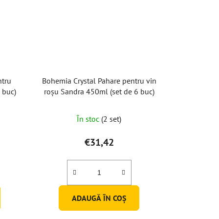
ntru
Bohemia Crystal Pahare pentru vin
 buc)
roșu Sandra 450ml (set de 6 buc)
Evaluarea
În stoc
(2 set)
medie
a
€31,42
produsului
este
5,0
din
ADAUGĂ ÎN COŞ
5
stele.