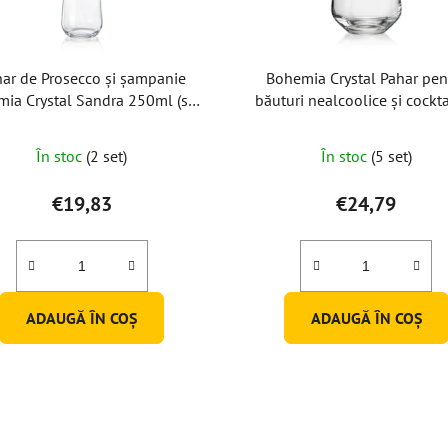
ar de Prosecco și șampanie
Bohemia Crystal Pahar pen
ia Crystal Sandra 250ml (set
băuturi nealcoolice și cockta
de 6)
Sandra 440ml (set de 6 b
În stoc
(2 set)
În stoc
(5 set)
€19,83
€24,79
ADAUGĂ ÎN COŞ
ADAUGĂ ÎN COŞ