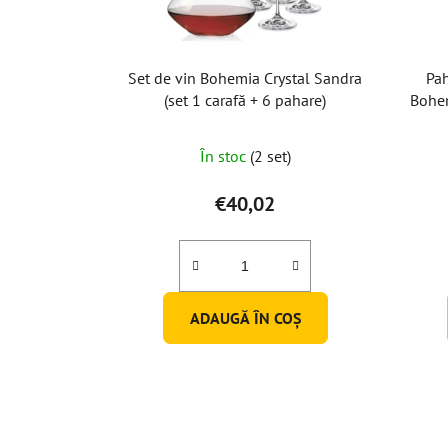
Set de vin Bohemia Crystal Sandra
Pah
(set 1 carafă + 6 pahare)
Bohem
Evaluarea
În stoc
(2 set)
medie
a
€40,02
produsului
este
5,0
din
ADAUGĂ ÎN COŞ
5
stele.