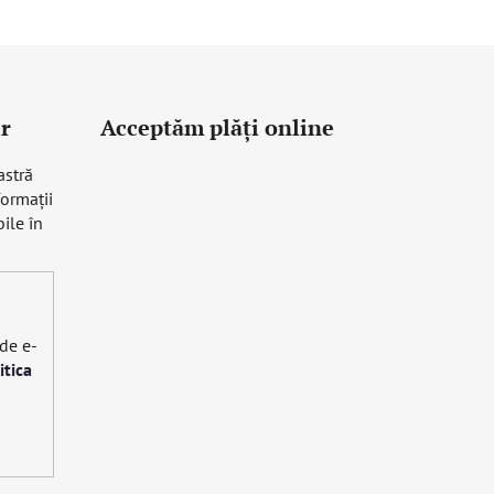
r
Acceptăm plăţi online
astră
formaţii
ile în
 de e-
itica