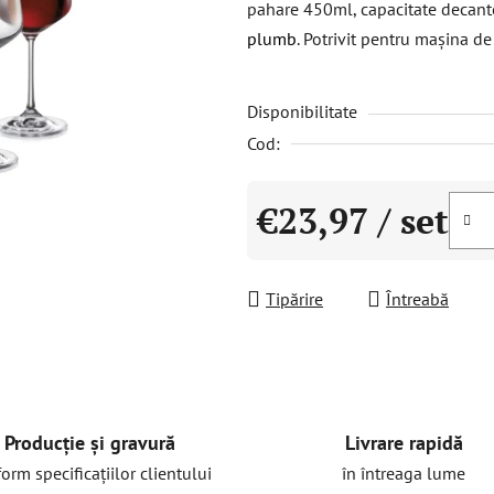
pahare 450ml, capacitate decant
este
plumb
. Potrivit pentru mașina de
0,0
din
Disponibilitate
5
stele.
Cod:
€23,97
/ set
Evaluare preţ:
Tipărire
Întreabă
Livrare rapidă
Producție și gravură
în întreaga lume
orm specificațiilor clientului