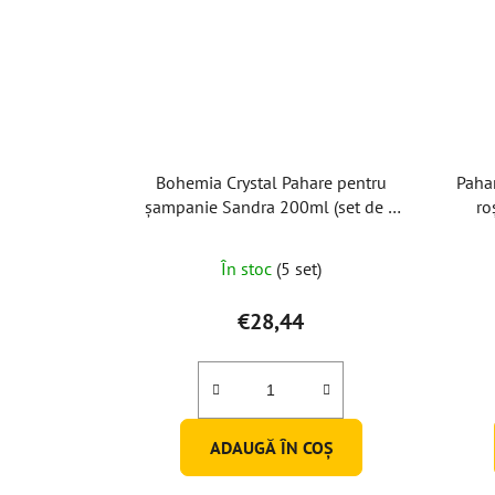
Bohemia Crystal Pahare pentru
Paha
șampanie Sandra 200ml (set de 6
ro
buc)
În stoc
(5 set)
€28,44
ADAUGĂ ÎN COŞ