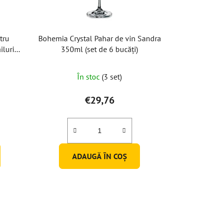
tru
Bohemia Crystal Pahar de vin Sandra
iluri
350ml (set de 6 bucăți)
uc)
În stoc
(3 set)
€29,76
ADAUGĂ ÎN COŞ