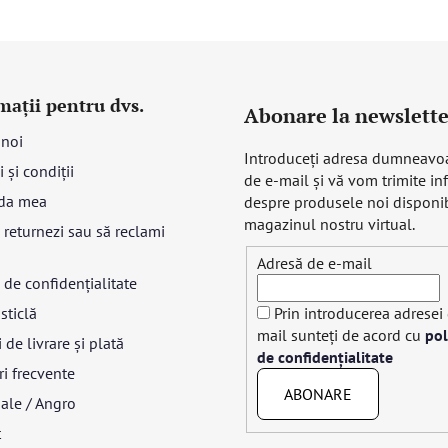
mații pentru dvs.
Abonare la newslette
 noi
Introduceţi adresa dumneavo
 și condiții
de e-mail şi vă vom trimite in
da mea
despre produsele noi disponib
magazinul nostru virtual.
returnezi sau să reclami
Adresă de e-mail
a de confidențialitate
sticlă
Prin introducerea adresei
mail sunteți de acord cu
pol
 de livrare și plată
de confidențialitate
ri frecvente
ABONARE
ale / Angro
t