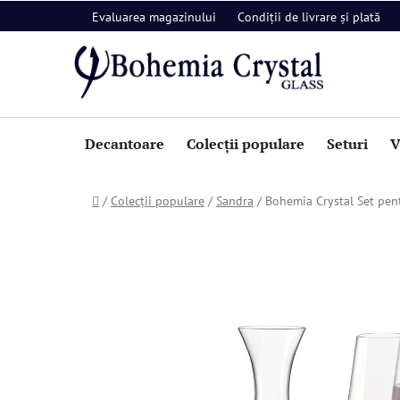
Treci
Evaluarea magazinului
Condiții de livrare și plată
la
conținut
Decantoare
Colecții populare
Seturi
V
Acasă
/
Colecții populare
/
Sandra
/
Bohemia Crystal Set pent