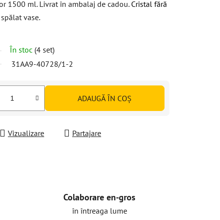
or 1500 ml. Livrat în ambalaj de cadou.
Cristal fără
 spălat vase.
În stoc
(4 set)
31AA9-40728/1-2
ADAUGĂ ÎN COŞ
Vizualizare
Partajare
Colaborare en-gros
în întreaga lume