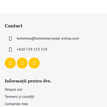
S
u
Contact
b
s
bohemia
@
bohemiacrystal-eshop.com
o
l
+420 739 133 159
Informații pentru dvs.
Despre noi
Termeni și condiții
Comanda mea