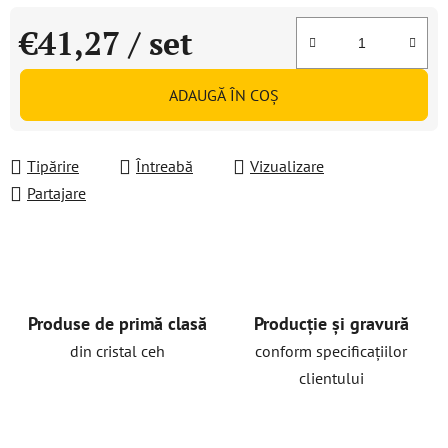
€41,27
/ set
Evaluare preţ:
ADAUGĂ ÎN COŞ
Tipărire
Întreabă
Vizualizare
Partajare
Produse de primă clasă
Producție și gravură
din cristal ceh
conform specificațiilor
clientului