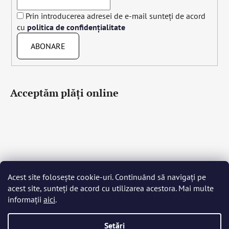
Prin introducerea adresei de e-mail sunteți de acord
cu
politica de confidențialitate
ABONARE
Acceptăm plăţi online
Acest site folosește cookie-uri. Continuând să navigați pe
Čeština
Slovenčina
English
Deutsch
Magyar
acest site, sunteți de acord cu utilizarea acestora. Mai multe
Język polski
Română
Italiano
Español
Français
informații
aici
.
Português
Български
Hrvatski
Slovenščina
Srpski
Nederlands
Українська
Ελληνικά
Svenska
Dansk
Setări