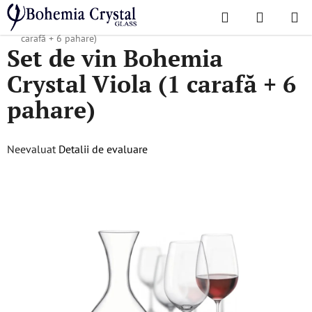
Treci
Căutare
COŞ
la
Acasă
/
Seturi
/
Seturi de vin
/
Set de vin Bohemia Crystal Viola (1
DE
conținut
carafă + 6 pahare)
Set de vin Bohemia
CUMPĂR
Crystal Viola (1 carafă + 6
pahare)
Evaluarea
Neevaluat
Detalii de evaluare
medie
a
produsului
este
0,0
din
5
stele.