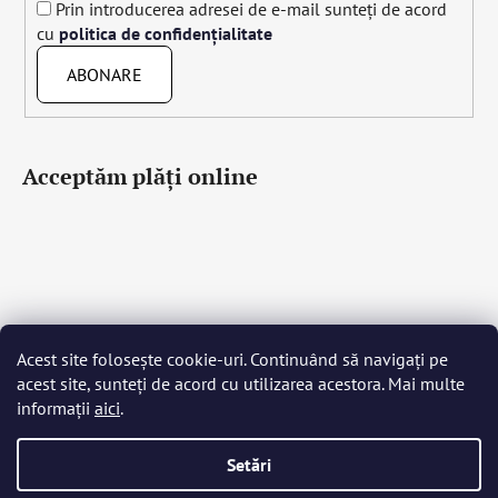
Prin introducerea adresei de e-mail sunteți de acord
cu
politica de confidențialitate
ABONARE
Acceptăm plăţi online
Acest site folosește cookie-uri. Continuând să navigați pe
Čeština
Slovenčina
English
Deutsch
Magyar
acest site, sunteți de acord cu utilizarea acestora. Mai multe
Język polski
Română
Italiano
Español
Français
informații
aici
.
Português
Български
Hrvatski
Slovenščina
Srpski
Nederlands
Українська
Ελληνικά
Svenska
Dansk
Setări