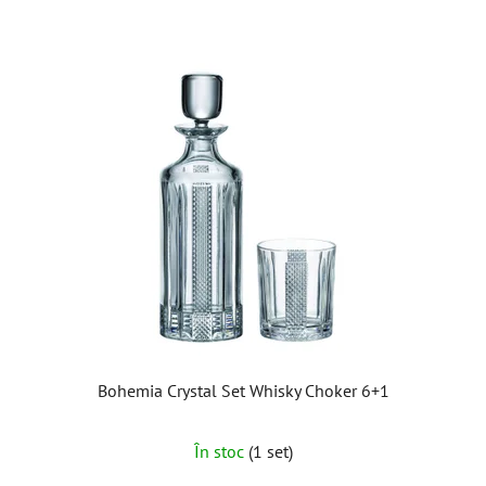
Bohemia Crystal Set Whisky Choker 6+1
Evaluarea
În stoc
(1 set)
medie