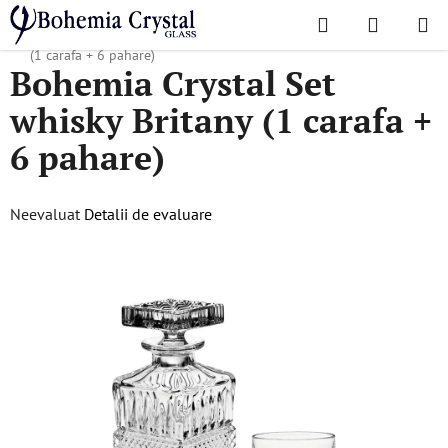
Treci
Căutare
COŞ
la
Acasă
/
Seturi
/
Seturi de whisky
/
Bohemia Crystal Set whisky Britany
DE
conținut
(1 carafa + 6 pahare)
Bohemia Crystal Set
CUMPĂR
whisky Britany (1 carafa +
6 pahare)
Evaluarea
Neevaluat
Detalii de evaluare
medie
a
produsului
este
0,0
din
5
stele.