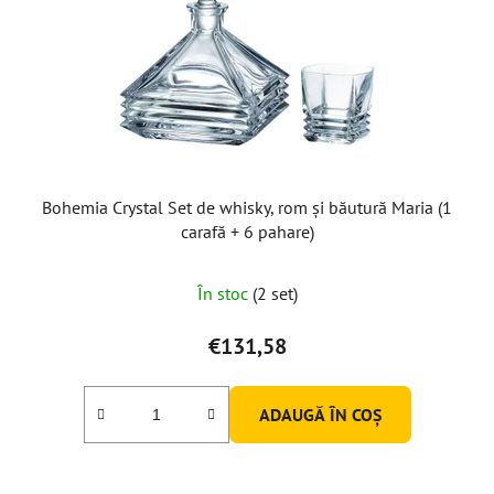
Bohemia Crystal Set de whisky, rom și băutură Maria (1
carafă + 6 pahare)
În stoc
(2 set)
€131,58
ADAUGĂ ÎN COŞ