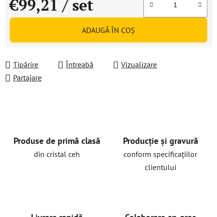
€99,21
/ set
Evaluare preţ:
ADAUGĂ ÎN COŞ
Tipărire
Întreabă
Vizualizare
Partajare
Produse de primă clasă
Producție și gravură
din cristal ceh
conform specificațiilor
clientului