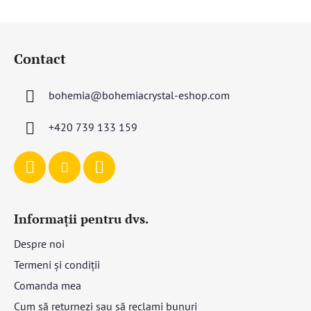
S
u
Contact
b
s
bohemia
@
bohemiacrystal-eshop.com
o
l
+420 739 133 159
Informații pentru dvs.
Despre noi
Termeni și condiții
Comanda mea
Cum să returnezi sau să reclami bunuri