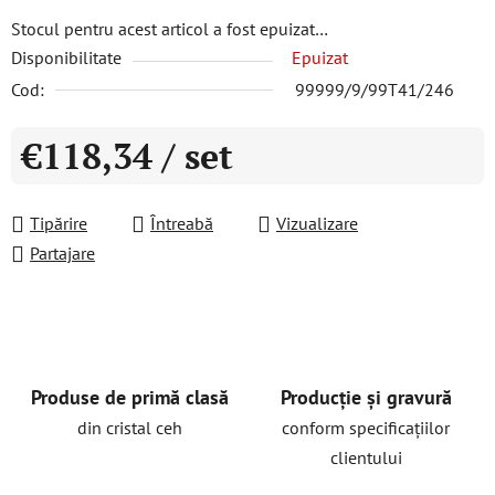
Stocul pentru acest articol a fost epuizat…
Disponibilitate
Epuizat
Cod:
99999/9/99T41/246
€118,34
/ set
Evaluare preţ:
Tipărire
Întreabă
Vizualizare
Partajare
Produse de primă clasă
Producție și gravură
din cristal ceh
conform specificațiilor
clientului