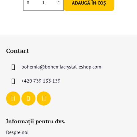
ADAUGĂ ÎN COŞ
S
u
Contact
b
s
bohemia
@
bohemiacrystal-eshop.com
o
l
+420 739 133 159
Informații pentru dvs.
Despre noi