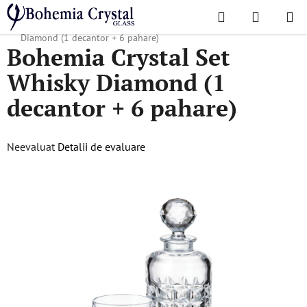
Treci
Căutare
COŞ
la
Acasă
/
Colecții populare
/
Diamond
/
Bohemia Crystal Set Whisky
DE
conținut
Diamond (1 decantor + 6 pahare)
Bohemia Crystal Set
CUMPĂR
Whisky Diamond (1
decantor + 6 pahare)
Evaluarea
Neevaluat
Detalii de evaluare
medie
a
produsului
este
0,0
din
5
stele.