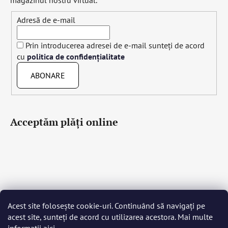
Adresă de e-mail
Prin introducerea adresei de e-mail sunteți de acord
cu
politica de confidențialitate
ABONARE
Acceptăm plăţi online
Acest site folosește cookie-uri. Continuând să navigați pe
Čeština
Slovenčina
English
Deutsch
Magyar
acest site, sunteți de acord cu utilizarea acestora. Mai multe
Język polski
Română
Italiano
Español
Français