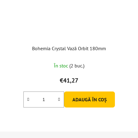
Bohemia Crystal Vazã Orbit 180mm
În stoc
(2 buc.)
€41,27
ADAUGĂ ÎN COŞ
S