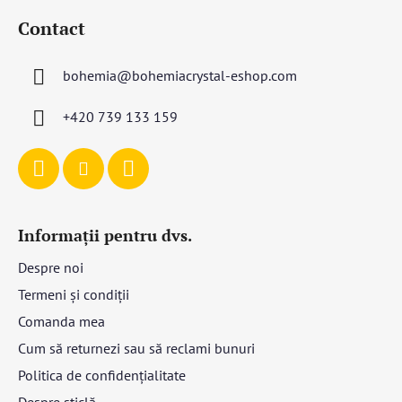
u
Contact
b
s
bohemia
@
bohemiacrystal-eshop.com
o
l
+420 739 133 159
Informații pentru dvs.
Despre noi
Termeni și condiții
Comanda mea
Cum să returnezi sau să reclami bunuri
Politica de confidențialitate
Despre sticlă