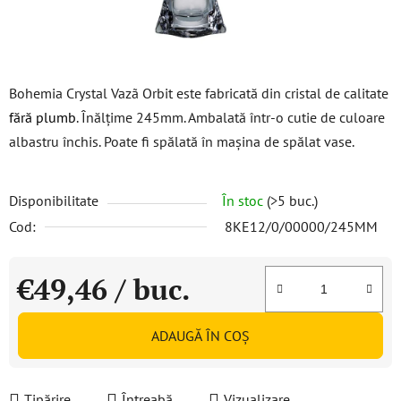
Bohemia Crystal Vazã Orbit este fabricată din cristal de calitate
fără plumb
. Înălțime 245mm. Ambalată într-o cutie de culoare
albastru închis. Poate fi spălată în mașina de spălat vase.
Disponibilitate
În stoc
(>5 buc.)
Cod:
8KE12/0/00000/245MM
€49,46
/ buc.
Evaluare preţ:
ADAUGĂ ÎN COŞ
Tipărire
Întreabă
Vizualizare