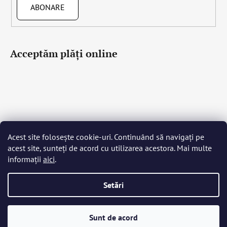
ABONARE
Acceptăm plăţi online
Acest site folosește cookie-uri. Continuând să navigați pe
Čeština
Slovenčina
English
Deutsch
Magyar
acest site, sunteți de acord cu utilizarea acestora. Mai multe
Język polski
Română
Italiano
Español
Français
informații
aici
.
Português
Български
Hrvatski
Slovenščina
Srpski
Nederlands
Українська
Ελληνικά
Svenska
Dansk
Setări
Creat de Shoptet
Sunt de acord
Drepturi de autor 2026
Bohemia Crystal Glass
. Toate