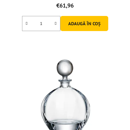
€61,96
ADAUGĂ ÎN COŞ