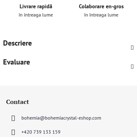
Livrare rapidă
Colaborare en-gros
în întreaga lume
în întreaga lume
Descriere
Evaluare
S
u
Contact
b
s
bohemia
@
bohemiacrystal-eshop.com
o
l
+420 739 133 159