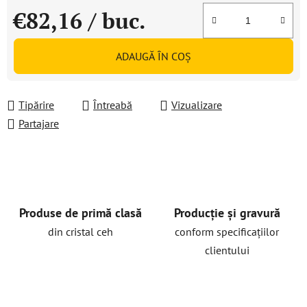
€82,16
/ buc.
Evaluare preţ:
ADAUGĂ ÎN COŞ
Tipărire
Întreabă
Vizualizare
Partajare
Produse de primă clasă
Producție și gravură
din cristal ceh
conform specificațiilor
clientului