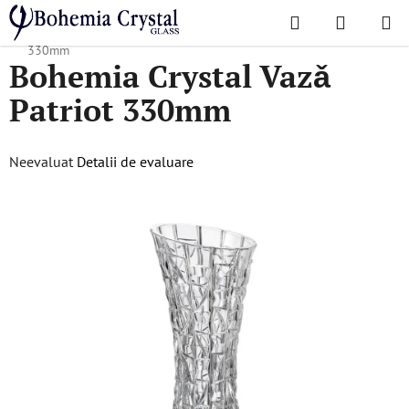
Treci
Căutare
COŞ
la
Acasă
/
Colecții populare
/
Patriot
/
Bohemia Crystal Vazǎ Patriot
DE
conținut
330mm
Bohemia Crystal Vazǎ
CUMPĂR
Patriot 330mm
Evaluarea
Neevaluat
Detalii de evaluare
medie
a
produsului
este
0,0
din
5
stele.