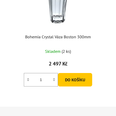
Bohemia Crystal Váza Boston 300mm
Skladem
(2 ks)
2 497 Kč
DO KOŠÍKU
Z