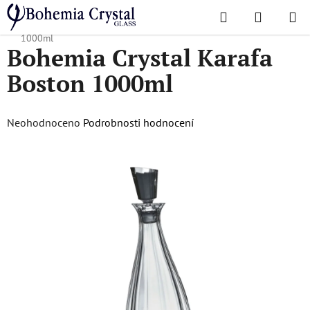
Přejít
Hledat
NÁKUPN
na
Domů
/
Oblíbené kolekce
/
Boston
/
Bohemia Crystal Karafa Boston
KOŠÍK
obsah
1000ml
Bohemia Crystal Karafa
Boston 1000ml
Průměrné
Neohodnoceno
Podrobnosti hodnocení
hodnocení
produktu
je
0,0
z
5
hvězdiček.