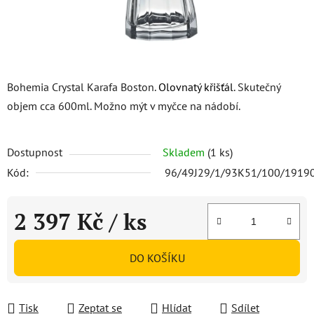
Bohemia Crystal Karafa Boston.
Olovnatý křišťál
. Skutečný
objem cca 600ml. Možno mýt v myčce na nádobí.
Dostupnost
Skladem
(1 ks)
Kód:
96/49J29/1/93K51/100/1919
2 397 Kč
/ ks
Měrná cena:
DO KOŠÍKU
Tisk
Zeptat se
Hlídat
Sdílet