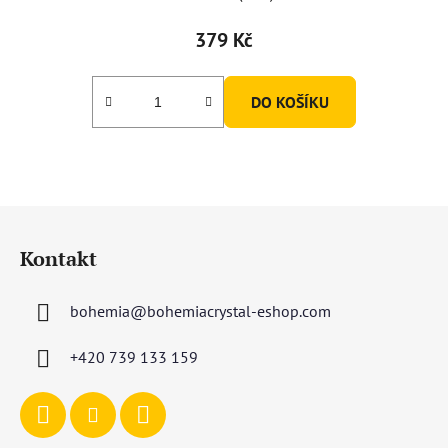
379 Kč
DO KOŠÍKU
Z
á
Kontakt
p
a
bohemia
@
bohemiacrystal-eshop.com
t
í
+420 739 133 159