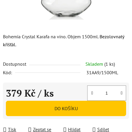
Bohemia Crystal Karafa na víno. Objem 1500ml.
Bezolovnatý
křišťál
.
Dostupnost
Skladem
(1 ks)
Kód:
31AA9/1500ML
379 Kč
/ ks
Měrná cena:
DO KOŠÍKU
Tisk
Zeptat se
Hlídat
Sdílet