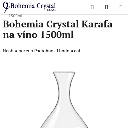
Přejít
Hledat
NÁKUPN
na
Domů
/
Karafy
/
Karafy na víno
/
Bohemia Crystal Karafa na víno
KOŠÍK
obsah
1500ml
Bohemia Crystal Karafa
na víno 1500ml
Průměrné
Neohodnoceno
Podrobnosti hodnocení
hodnocení
produktu
je
0,0
z
5
hvězdiček.