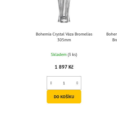
Bohemia Crystal Váza Bromelias
Bohem
305mm
Br
Skladem
(3 ks)
1 897 Kč
DO KOŠÍKU