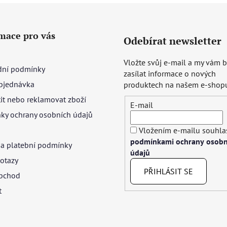
mace pro vás
Odebírat newsletter
Vložte svůj e-mail a my vám
ní podmínky
zasílat informace o nových
bjednávka
produktech na našem e-shop
tit nebo reklamovat zboží
E-mail
ky ochrany osobních údajů
Vložením e-mailu souhlas
podmínkami ochrany osobn
 a platební podmínky
údajů
otazy
PŘIHLÁSIT SE
bchod
t