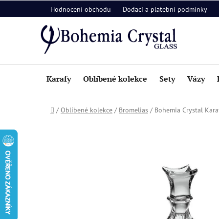
Přejít
Hodnocení obchodu
Dodací a platební podmínky
na
obsah
Karafy
Oblíbené kolekce
Sety
Vázy
Domů
/
Oblíbené kolekce
/
Bromelias
/
Bohemia Crystal Kara