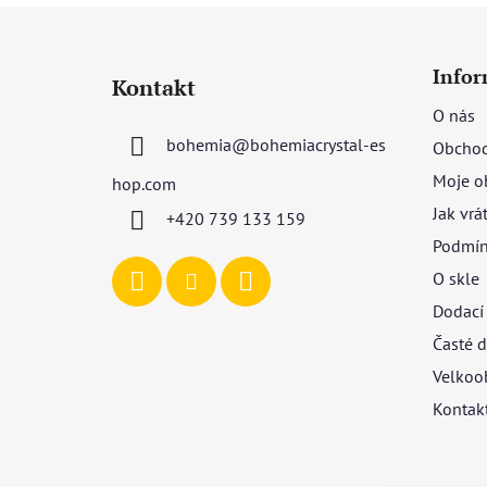
Z
á
Infor
Kontakt
p
O nás
a
bohemia
@
bohemiacrystal-es
Obchod
t
í
Moje o
hop.com
Jak vrá
+420 739 133 159
Podmín
O skle
Dodací
Časté d
Velkoo
Kontak