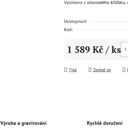
Vyrobeno z
olovnatého křišťálu
,
0,0
z
Dostupnost
5
hvězdiček.
Kód:
1 589 Kč
/ ks
Měrná cena:
Tisk
Zeptat se
Rychlé doručení
Výroba a gravírování