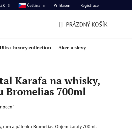
Přihlášení
Registrace
CZK
Čeština
PRÁZDNÝ KOŠÍK
NÁKUPNÍ
KOŠÍK
Ultra-luxury collection
Akce a slevy
al Karafa na whisky,
u Bromelias 700ml
dnocení
y, rum a pálenku Bromelias. Objem karafy 700ml.