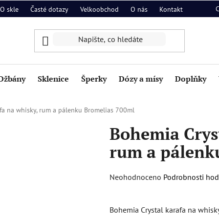
O skle
Časté dotazy
Velkoobchod
O nás
Kontakt
Džbány
Sklenice
Šperky
Dózy a mísy
Doplňky
fa na whisky, rum a pálenku Bromelias 700ml
Bohemia Cryst
rum a pálenk
Průměrné
Neohodnoceno
Podrobnosti ho
hodnocení
produktu
Bohemia Crystal karafa na whisk
je