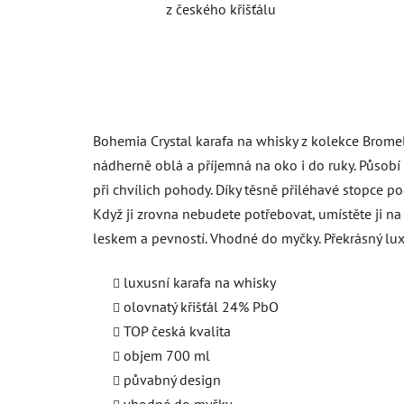
z českého křišťálu
Bohemia Crystal karafa na whisky z kolekce Bromeli
nádherně oblá a příjemná na oko i do ruky. Působí
při chvílich pohody. Díky těsně přiléhavé stopce p
Když ji zrovna nebudete potřebovat, umístěte ji na
leskem a pevností. Vhodné do myčky. Překrásný lu
luxusní karafa na whisky
olovnatý křišťál 24% PbO
TOP česká kvalita
objem 700 ml
půvabný design
vhodné do myčky