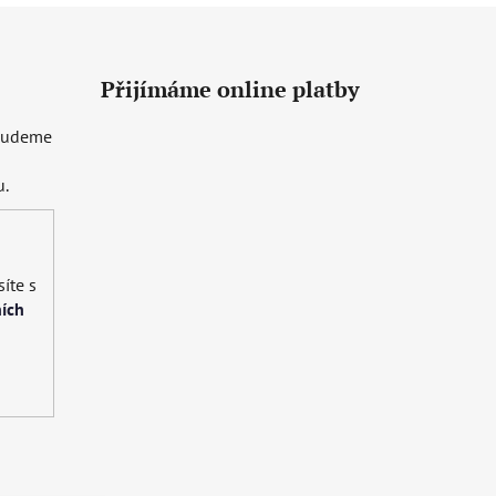
Přijímáme online platby
 budeme
u.
íte s
ích