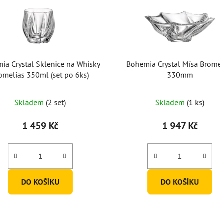
ia Crystal Sklenice na Whisky
Bohemia Crystal Mísa Brome
omelias 350ml (set po 6ks)
330mm
Skladem
(2 set)
Skladem
(1 ks)
1 459 Kč
1 947 Kč
DO KOŠÍKU
DO KOŠÍKU