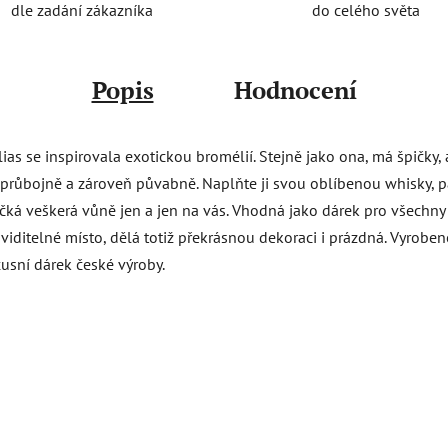
do celého světa
dle zadání zákazníka
Popis
Hodnocení
as se inspirovala exotickou bromélií. Stejně jako ona, má špičky, 
 průbojně a zároveň půvabně. Naplňte ji svou oblíbenou whisky, 
očká veškerá vůně jen a jen na vás. Vhodná jako dárek pro všechny
 viditelné místo, dělá totiž překrásnou dekoraci i prázdná. Vyrob
xusní dárek české výroby.