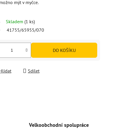
 možno mýt v myčce.
Skladem
(1 ks)
41755/65955/070
DO KOŠÍKU
Hlídat
Sdílet
Velkoobchodní spolupráce